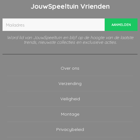
JouwSpeeltuin Vrienden
AANMELDEN
Word lid van JouwSpeeltuin en blijf op de hoogte van de laatste
trends, nieuwste collecties en exclusieve acties.
Over ons
Verzending
Veiligheid
Montage
Privacybeleid