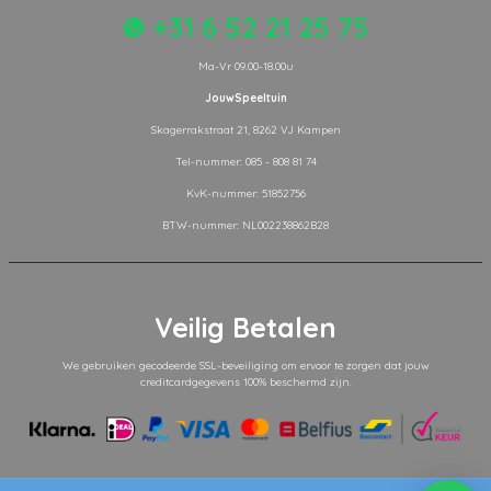
+31 6 52 21 25 75
Ma-Vr 09.00-18.00u
JouwSpeeltuin
Skagerrakstraat 21, 8262 VJ Kampen
Tel-nummer: 085 - 808 81 74
KvK-nummer: 51852756
BTW-nummer: NL002238862B28
Veilig Betalen
We gebruiken gecodeerde SSL-beveiliging om ervoor te zorgen dat jouw
creditcardgegevens 100% beschermd zijn.