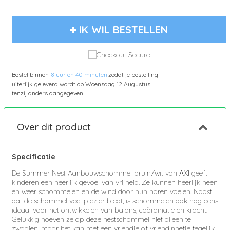
IK WIL BESTELLEN
Bestel binnen
8 uur en 40 minuten
zodat je bestelling
uiterlijk geleverd wordt op
Woensdag 12 Augustus
tenzij anders aangegeven.
Over dit product
Specificatie
De Summer Nest Aanbouwschommel bruin/wit van
AXI
geeft
kinderen een heerlijk gevoel van vrijheid. Ze kunnen heerlijk heen
en weer schommelen en de wind door hun haren voelen. Naast
dat de schommel veel plezier biedt, is schommelen ook nog eens
ideaal voor het ontwikkelen van balans, coördinatie en kracht.
Gelukkig hoeven ze op deze nestschommel niet alleen te
zwaaien, maar het kan met een vriendje of vriendinnetje tegelijk.