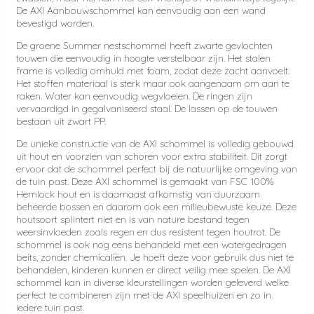
De AXI Aanbouwschommel kan eenvoudig aan een wand
bevestigd worden.
De groene Summer nestschommel heeft zwarte gevlochten
touwen die eenvoudig in hoogte verstelbaar zijn. Het stalen
frame is volledig omhuld met foam, zodat deze zacht aanvoelt.
Het stoffen materiaal is sterk maar ook aangenaam om aan te
raken. Water kan eenvoudig wegvloeien. De ringen zijn
vervaardigd in gegalvaniseerd staal. De lassen op de touwen
bestaan uit zwart PP.
De unieke constructie van de AXI schommel is volledig gebouwd
uit hout en voorzien van schoren voor extra stabiliteit. Dit zorgt
ervoor dat de schommel perfect bij de natuurlijke omgeving van
de tuin past. Deze AXI schommel is gemaakt van FSC 100%
Hemlock hout en is daarnaast afkomstig van duurzaam
beheerde bossen en daarom ook een milieubewuste keuze. Deze
houtsoort splintert niet en is van nature bestand tegen
weersinvloeden zoals regen en dus resistent tegen houtrot. De
schommel is ook nog eens behandeld met een watergedragen
beits, zonder chemicaliën. Je hoeft deze voor gebruik dus niet te
behandelen, kinderen kunnen er direct veilig mee spelen. De AXI
schommel kan in diverse kleurstellingen worden geleverd welke
perfect te combineren zijn met de AXI speelhuizen en zo in
iedere tuin past.