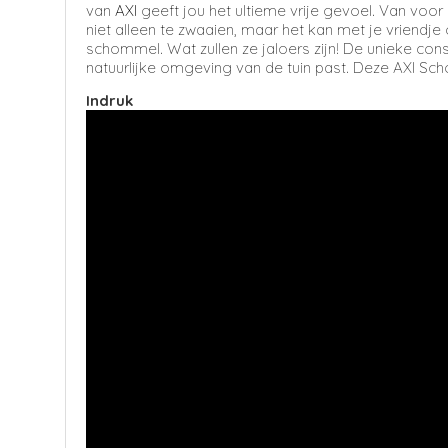
van
AXI
geeft jou het ultieme vrije gevoel. Van voor
niet alleen te zwaaien, maar het kan met je vriendje
schommel. Wat zullen ze jaloers zijn! De unieke co
natuurlijke omgeving van de tuin past. Deze AXI Sch
Indruk