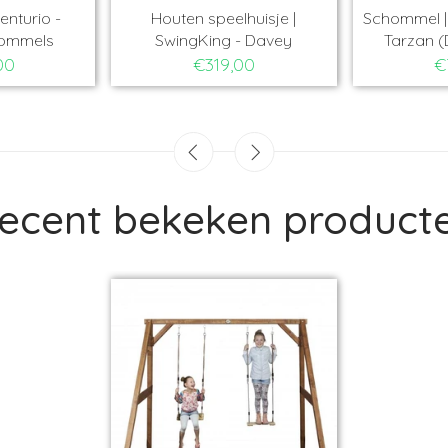
enturio -
Houten speelhuisje |
Schommel | 
hommels
SwingKing - Davey
Tarzan (
00
€319,00
€
ecent bekeken product