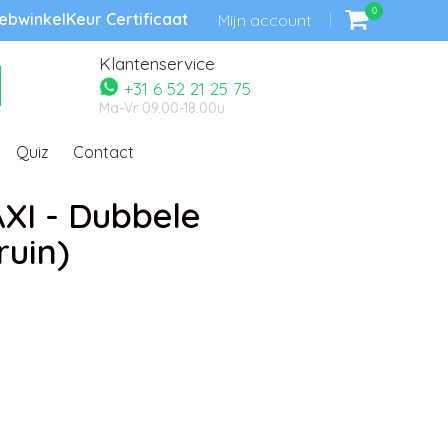
0
bwinkelKeur Certificaat
Mijn account
Klantenservice
+31 6 52 21 25 75
Ma-Vr 09.00-18.00u
Quiz
Contact
XI - Dubbele
ruin)