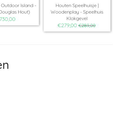
Outdoor Island -
Houten Speelhuisje |
Ho
Douglas Hout)
Woodenplay - Speelhuis
Ba
Klokgevel
730,00
€279,00
€289,00
en