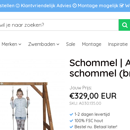
stellen
Klantvriendelijk Advies
Montage mogelijk
We
Merken
Zwembaden
Sale
Montage
Inspiratie
Schommel | A
schommel (b
Jouw Prijs:
€329,00 EUR
SKU: A030.135.00
1-2 dagen levertijd
100% FSC hout
Bestel nu. Betaal later!