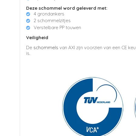
Deze schommel word geleverd met:
4 grondankers
2 schommelzitjes
Verstelbare PP touwen
Veiligheid
De
schommels
van AXI zijn voorzien van een CE ke
is.