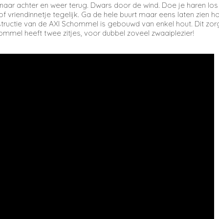
 naar achter en weer terug. Dwars door de wind. Doe je haren los 
 of vriendinnetje tegelijk. Ga de hele buurt maar eens laten zien
nstructie van de AXI Schommel is gebouwd van enkel hout. Dit zo
ommel heeft twee zitjes, voor dubbel zoveel zwaaiplezier!