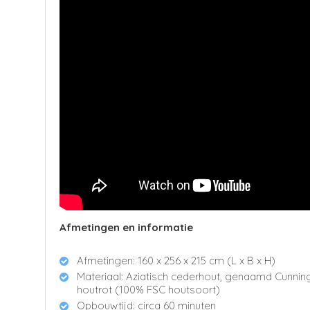
Afmetingen en informatie
Afmetingen: 160 x 256 x 215 cm (L x B x H)
Materiaal: Aziatisch cederhout, genaamd Cunnin
houtrot (100% FSC houtsoort)
Opbouwtijd: circa 60 minuten