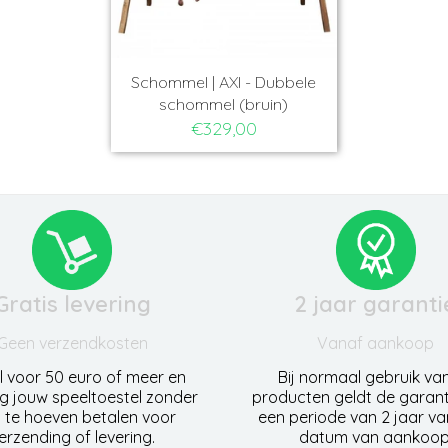
Schommel | AXI - Dubbele
schommel (bruin)
€329,00
Gratis levering
2 jaar garanti
Geen verzendkosten
Vanaf aankoop
l voor 50 euro of meer en
Bij normaal gebruik va
g jouw speeltoestel zonder
producten geldt de garant
 te hoeven betalen voor
een periode van 2 jaar v
erzending of levering.
datum van aankoop