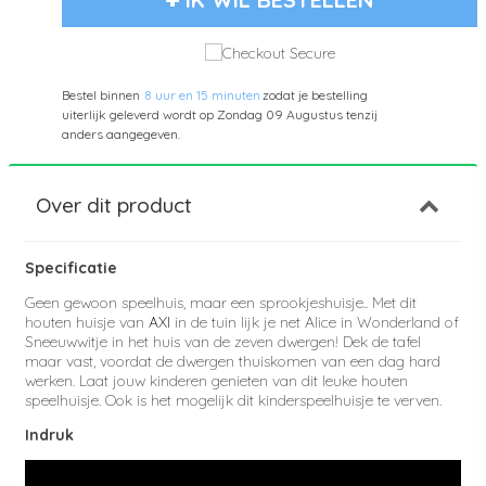
Bestel binnen
8 uur en 15 minuten
zodat je bestelling
uiterlijk geleverd wordt op
Zondag 09 Augustus
tenzij
anders aangegeven.
Over dit product
Specificatie
Geen gewoon speelhuis, maar een sprookjeshuisje.. Met dit
houten huisje van
AXI
in de tuin lijk je net Alice in Wonderland of
Sneeuwwitje in het huis van de zeven dwergen! Dek de tafel
maar vast, voordat de dwergen thuiskomen van een dag hard
werken. Laat jouw kinderen genieten van dit leuke houten
speelhuisje. Ook is het mogelijk dit kinderspeelhuisje te verven.
Indruk