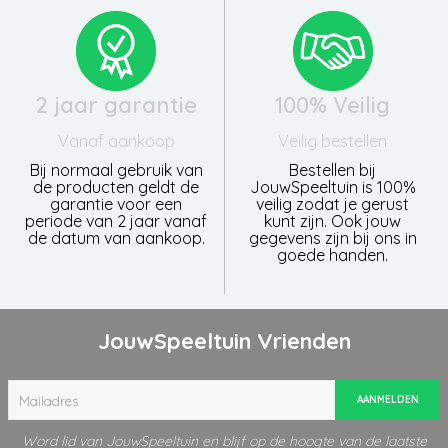
2 jaar garantie
100% Veilig
Vanaf aankoop
Veilig bestellen
Bij normaal gebruik van
Bestellen bij
de producten geldt de
JouwSpeeltuin is 100%
garantie voor een
veilig zodat je gerust
periode van 2 jaar vanaf
kunt zijn. Ook jouw
de datum van aankoop.
gegevens zijn bij ons in
goede handen.
JouwSpeeltuin Vrienden
AANMELDEN
Word lid van JouwSpeeltuin en blijf op de hoogte van de laatste