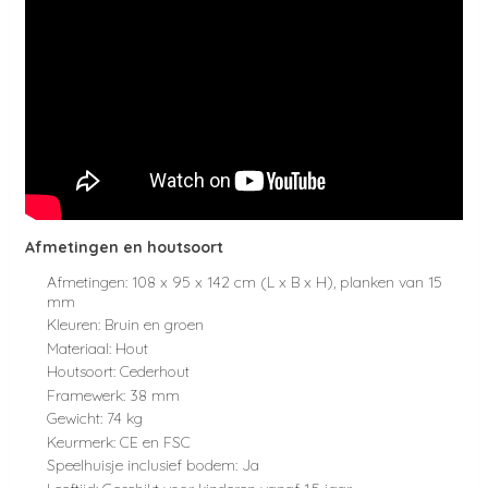
Afmetingen en houtsoort
Afmetingen: 108 x 95 x 142 cm (L x B x H), planken van 15
mm
Kleuren: Bruin en groen
Materiaal: Hout
Houtsoort: Cederhout
Framewerk: 38 mm
Gewicht: 74 kg
Keurmerk: CE en FSC
Speelhuisje inclusief bodem: Ja