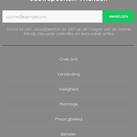
AANMELDEN
Word lid van JouwSpeeltuin en blijf op de hoogte van de laatste
trends, nieuwste collecties en exclusieve acties.
Over ons
Verzending
Veiligheid
Montage
Privacybeleid
Betalen