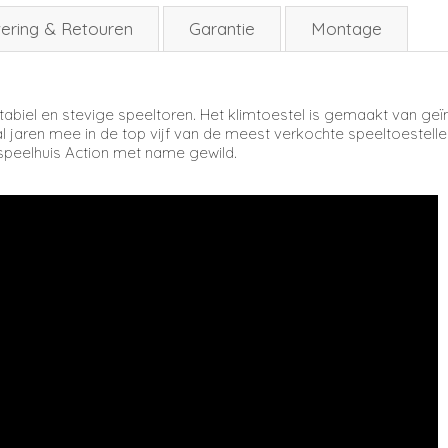
ering & Retouren
Garantie
Montage
 stabiel en stevige speeltoren. Het klimtoestel is gemaakt van g
l jaren mee in de top vijf van de meest verkochte speeltoeste
s speelhuis Action met name gewild.