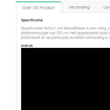
Verzending
Lev
Over Dit Product
Specificatie
Speeltoestel 'Action' van
WoodVision
is een veilig,
platformhoogte van 150 cm. Het speeltoestel doet a
picknickset en de prima prijs kwaliteit verhouding i
Indruk