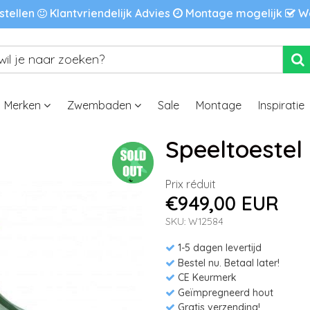
stellen
Klantvriendelijk Advies
Montage mogelijk
We
Merken
Zwembaden
Sale
Montage
Inspiratie
Speeltoestel 
Prix réduit
€949,00 EUR
SKU: W12584
1-5 dagen levertijd
Bestel nu. Betaal later!
CE Keurmerk
Geïmpregneerd hout
Gratis verzending!