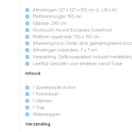
Afmetingen: 127 x 127 x 310 cm (L x B x H)
Platformhoogte: 150 cm
Glijbaan: 290 cm
Houtsoort: Noord-Europees Vurenhout
Platform oppervlak: 150 x 150 cm
Afwerking hout: Onder druk geïmpregneerd hou
Afmetingen staanders: 7 x 7 cm
Verpakking: Zelfbouwpakket inclusief handleidi
Leeftijd: Geschikt voor kinderen vanaf 3 jaar
Inhoud
1 Speeltoestel Action
1 Picknickset
1 Glijbaan
1 Trap
Afdekdoppen
Verzending