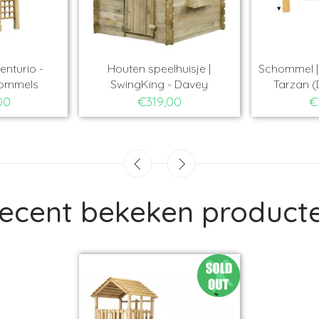
enturio -
Houten speelhuisje |
Schommel | 
hommels
SwingKing - Davey
Tarzan (
00
€319,00
€
ecent bekeken product