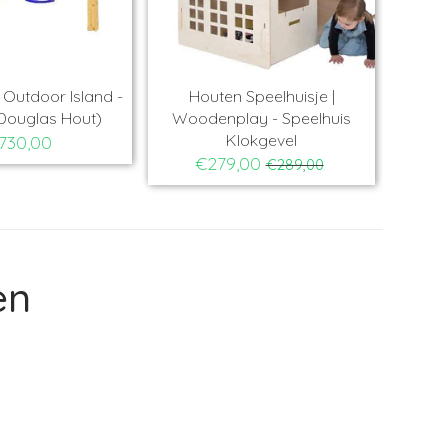
Outdoor Island -
Houten Speelhuisje |
Ho
Douglas Hout)
Woodenplay - Speelhuis
Ba
Klokgevel
730,00
€279,00
€289,00
en