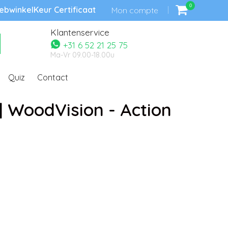
0
bwinkelKeur Certificaat
Mon compte
Klantenservice
+31 6 52 21 25 75
Ma-Vr 09.00-18.00u
Quiz
Contact
| WoodVision - Action