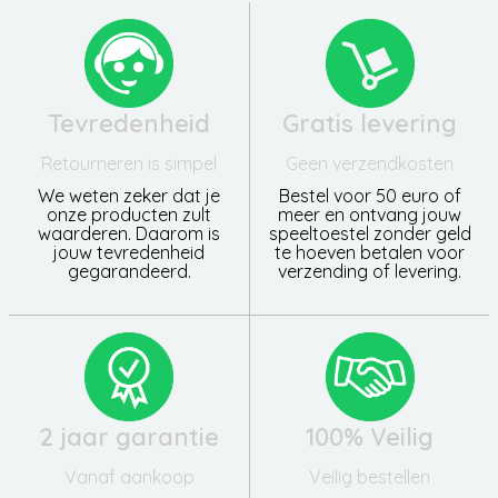
Tevredenheid
Gratis levering
Retourneren is simpel
Geen verzendkosten
We weten zeker dat je
Bestel voor 50 euro of
onze producten zult
meer en ontvang jouw
waarderen. Daarom is
speeltoestel zonder geld
jouw tevredenheid
te hoeven betalen voor
gegarandeerd.
verzending of levering.
2 jaar garantie
100% Veilig
Vanaf aankoop
Veilig bestellen