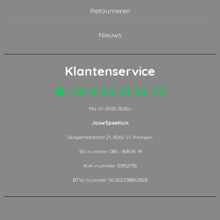
Retourneren
Nieuws
Klantenservice
+31 6 52 21 25 75
Ma-Vr 09.00-18.00u
JouwSpeeltuin
Skagerrakstraat 21, 8262 VJ Kampen
Tel-nummer: 085 - 808 81 74
KvK-nummer: 51852756
BTW-nummer: NL002238862B28