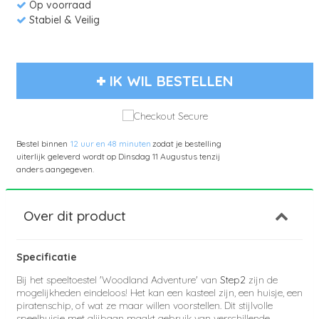
Op voorraad
Stabiel & Veilig
IK WIL BESTELLEN
Bestel binnen
12 uur en 48 minuten
zodat je bestelling
uiterlijk geleverd wordt op
Dinsdag 11 Augustus
tenzij
anders aangegeven.
Over dit product
Specificatie
Bij het speeltoestel 'Woodland Adventure' van
Step2
zijn de
mogelijkheden eindeloos! Het kan een kasteel zijn, een huisje, een
piratenschip, of wat ze maar willen voorstellen. Dit stijlvolle
speelhuisje met glijbaan maakt gebruik van verschillende