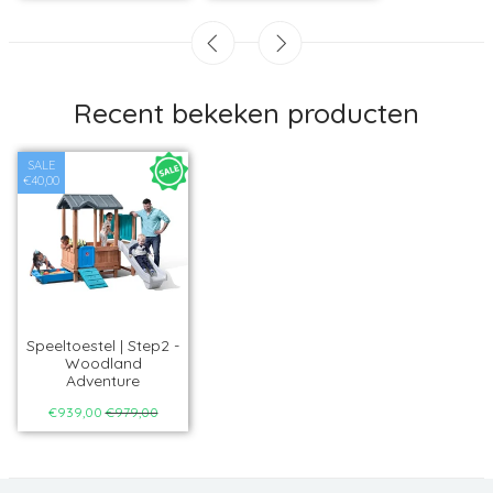
Recent bekeken producten
SALE
€40,00
Speeltoestel | Step2 -
Woodland
Adventure
€939,00
€979,00