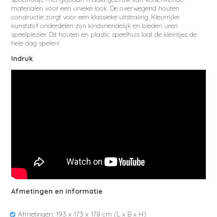
materialen voor een unieke look. De overwegend houten
constructie zorgt voor een klassieke uitstraling. Kleurrijke
kunststof onderdelen zijn kindvriendelijk en bieden uren
speelplezier. Dit houten en plastic speelhuis laat de kleintjes de
hele dag spelen!
Indruk
Afmetingen en informatie
Afmetingen: 193
x 173 x 178 cm (L x B x H)