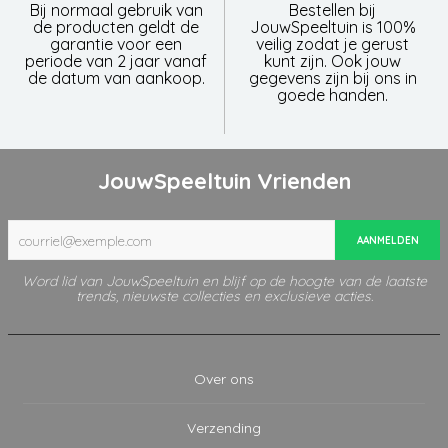
Bij normaal gebruik van
Bestellen bij
de producten geldt de
JouwSpeeltuin is 100%
garantie voor een
veilig zodat je gerust
periode van 2 jaar vanaf
kunt zijn. Ook jouw
de datum van aankoop.
gegevens zijn bij ons in
goede handen.
JouwSpeeltuin Vrienden
AANMELDEN
Word lid van JouwSpeeltuin en blijf op de hoogte van de laatste
trends, nieuwste collecties en exclusieve acties.
Over ons
Verzending