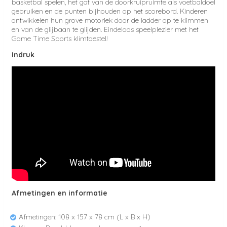
basketbal spelen, het gat van de doorkruipruimte als voetbaldoel
gebruiken en de punten bijhouden op het scorebord. Kinderen
ontwikkelen hun grove motoriek door de ladder op te klimmen
en van de glijbaan te glijden. Eindeloos speelplezier met het
Game Time Sports klimtoestel!
Indruk
Afmetingen en informatie
Afmetingen: 108 x 157 x 78 cm (L x B x H)