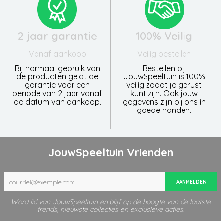
2 jaar garantie
100% Veilig
Vanaf aankoop
Veilig bestellen
Bij normaal gebruik van
Bestellen bij
de producten geldt de
JouwSpeeltuin is 100%
garantie voor een
veilig zodat je gerust
periode van 2 jaar vanaf
kunt zijn. Ook jouw
de datum van aankoop.
gegevens zijn bij ons in
goede handen.
JouwSpeeltuin Vrienden
AANMELDEN
Word lid van JouwSpeeltuin en blijf op de hoogte van de laatste
trends, nieuwste collecties en exclusieve acties.