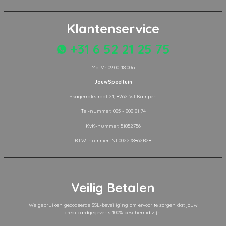
Klantenservice
+31 6 52 21 25 75
Ma-Vr 09.00-18.00u
JouwSpeeltuin
Skagerrakstraat 21, 8262 VJ Kampen
Tel-nummer: 085 - 808 81 74
KvK-nummer: 51852756
BTW-nummer: NL002238862B28
Veilig Betalen
We gebruiken gecodeerde SSL-beveiliging om ervoor te zorgen dat jouw
creditcardgegevens 100% beschermd zijn.