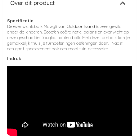
Over dit product
Specificatie
De evenwichtsbalk Mowgli van
Outdoor Island
is zeer gewild
onder de kinderen. Beoefen coördinatie, balans en evenwicht op
deze geschaafde Douglas houten balk.
Met deze turnbalk kan je
gemakkelijk thuis je turnoefeningen oefeningen doen.
Naast
een gaaf speelelement ook een mooi tuin-accessoire.
Indruk