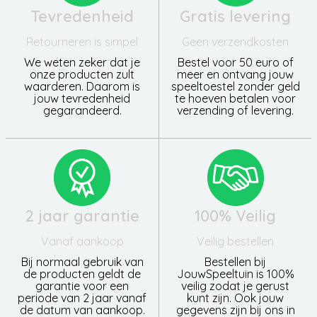
Tevredenheid
Gratis levering
Retourneren is simpel
Geen verzendkosten
We weten zeker dat je
Bestel voor 50 euro of
onze producten zult
meer en ontvang jouw
waarderen. Daarom is
speeltoestel zonder geld
jouw tevredenheid
te hoeven betalen voor
gegarandeerd.
verzending of levering.
2 jaar garantie
100% Veilig
Vanaf aankoop
Veilig bestellen
Bij normaal gebruik van
Bestellen bij
de producten geldt de
JouwSpeeltuin is 100%
garantie voor een
veilig zodat je gerust
periode van 2 jaar vanaf
kunt zijn. Ook jouw
de datum van aankoop.
gegevens zijn bij ons in