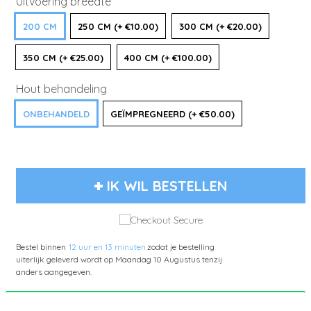
Uitvoering breedte
200 CM
250 CM (+ €10.00)
300 CM (+ €20.00)
350 CM (+ €25.00)
400 CM (+ €100.00)
Hout behandeling
ONBEHANDELD
GEÏMPREGNEERD (+ €50.00)
IK WIL BESTELLEN
Bestel binnen
12 uur en 13 minuten
zodat je bestelling
uiterlijk geleverd wordt op
Maandag 10 Augustus
tenzij
anders aangegeven.