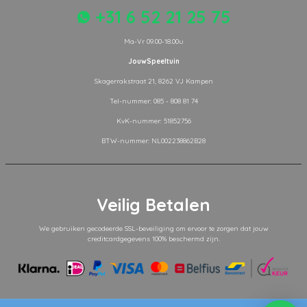
+31 6 52 21 25 75
Ma-Vr 09.00-18.00u
JouwSpeeltuin
Skagerrakstraat 21, 8262 VJ Kampen
Tel-nummer: 085 - 808 81 74
KvK-nummer: 51852756
BTW-nummer: NL002238862B28
Veilig Betalen
We gebruiken gecodeerde SSL-beveiliging om ervoor te zorgen dat jouw
creditcardgegevens 100% beschermd zijn.