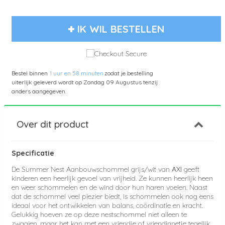
IK WIL BESTELLEN
Bestel binnen
1 uur en 58 minuten
zodat je bestelling
uiterlijk geleverd wordt op
Zondag 09 Augustus
tenzij
anders aangegeven.
Over dit product
Specificatie
De Summer Nest Aanbouwschommel grijs/wit van
AXI
geeft
kinderen een heerlijk gevoel van vrijheid. Ze kunnen heerlijk heen
en weer schommelen en de wind door hun haren voelen. Naast
dat de schommel veel plezier biedt, is schommelen ook nog eens
ideaal voor het ontwikkelen van balans, coördinatie en kracht.
Gelukkig hoeven ze op deze nestschommel niet alleen te
zwaaien, maar het kan met een vriendje of vriendinnetje tegelijk.