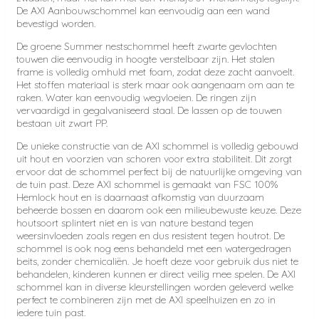
De AXI Aanbouwschommel kan eenvoudig aan een wand
bevestigd worden.
De groene Summer nestschommel heeft zwarte gevlochten
touwen die eenvoudig in hoogte verstelbaar zijn. Het stalen
frame is volledig omhuld met foam, zodat deze zacht aanvoelt.
Het stoffen materiaal is sterk maar ook aangenaam om aan te
raken. Water kan eenvoudig wegvloeien. De ringen zijn
vervaardigd in gegalvaniseerd staal. De lassen op de touwen
bestaan uit zwart PP.
De unieke constructie van de AXI schommel is volledig gebouwd
uit hout en voorzien van schoren voor extra stabiliteit. Dit zorgt
ervoor dat de schommel perfect bij de natuurlijke omgeving van
de tuin past. Deze AXI schommel is gemaakt van FSC 100%
Hemlock hout en is daarnaast afkomstig van duurzaam
beheerde bossen en daarom ook een milieubewuste keuze. Deze
houtsoort splintert niet en is van nature bestand tegen
weersinvloeden zoals regen en dus resistent tegen houtrot. De
schommel is ook nog eens behandeld met een watergedragen
beits, zonder chemicaliën. Je hoeft deze voor gebruik dus niet te
behandelen, kinderen kunnen er direct veilig mee spelen. De AXI
schommel kan in diverse kleurstellingen worden geleverd welke
perfect te combineren zijn met de AXI speelhuizen en zo in
iedere tuin past.