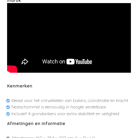
Indruk
Kenmerken
Ideaal voor het ontwikkelen van balans, coördinatie en kracht
Nestschommel is eenvoudig in hoogte verstelbaar
Inclusief 4 grondankers voor extra stabiliteit en veiligheid
Afmetingen en informatie
Afmetingen: 160 x 254 x 207 cm (L x B x H)