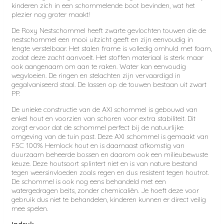
kinderen zich in een schommelende boot bevinden, wat het
plezier nog groter maakt!
De Roxy Nestschommel heeft zwarte gevlochten touwen die de
nestschommel een mooi uitzicht geeft en zijn eenvoudig in
lengte verstelbaar. Het stalen frame is volledig omhuld met foam,
zodat deze zacht aanvoelt. Het stoffen materiaal is sterk maar
ook aangenaam om aan te raken. Water kan eenvoudig
wegvloeien. De ringen en stelachten zijn vervaardigd in
gegalvaniseerd staal. De lassen op de touwen bestaan uit zwart
PP.
De unieke constructie van de AXI schommel is gebouwd van
enkel hout en voorzien van schoren voor extra stabiliteit. Dit
zorgt ervoor dat de schommel perfect bij de natuurlijke
omgeving van de tuin past. Deze AXI schommel is gemaakt van
FSC 100% Hemlock hout en is daarnaast afkomstig van
duurzaam beheerde bossen en daarom ook een milieubewuste
keuze. Deze houtsoort splintert niet en is van nature bestand
tegen weersinvloeden zoals regen en dus resistent tegen houtrot.
De schommel is ook nog eens behandeld met een
watergedragen beits, zonder chemicaliën. Je hoeft deze voor
gebruik dus niet te behandelen, kinderen kunnen er direct veilig
mee spelen.