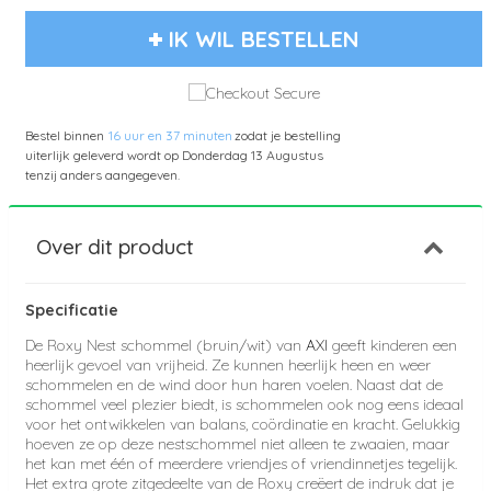
IK WIL BESTELLEN
Bestel binnen
16 uur en 37 minuten
zodat je bestelling
uiterlijk geleverd wordt op
Donderdag 13 Augustus
tenzij anders aangegeven.
Over dit product
Specificatie
De Roxy Nest schommel (bruin/wit) van
AXI
geeft kinderen een
heerlijk gevoel van vrijheid. Ze kunnen heerlijk heen en weer
schommelen en de wind door hun haren voelen. Naast dat de
schommel veel plezier biedt, is schommelen ook nog eens ideaal
voor het ontwikkelen van balans, coördinatie en kracht. Gelukkig
hoeven ze op deze nestschommel niet alleen te zwaaien, maar
het kan met één of meerdere vriendjes of vriendinnetjes tegelijk.
Het extra grote zitgedeelte van de Roxy creëert de indruk dat je