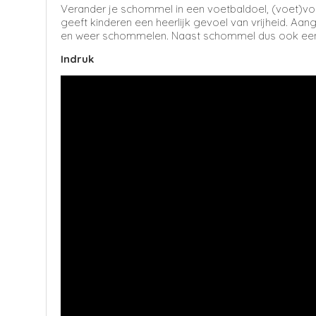
Verander je schommel in een voetbaldoel, (voet)vol
geeft kinderen een heerlijk gevoel van vrijheid. 
en weer schommelen. Naast schommel dus ook e
Indruk