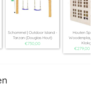
Outdoor Island -
Houten Speelhuisje |
Ho
Douglas Hout)
Woodenplay - Speelhuis
Ba
Klokgevel
730,00
€279,00
€289,00
en