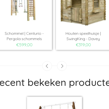
enturio -
Houten speelhuisje |
Schommel | 
hommels
SwingKing - Davey
Tarzan (
00
€319,00
€
ecent bekeken product