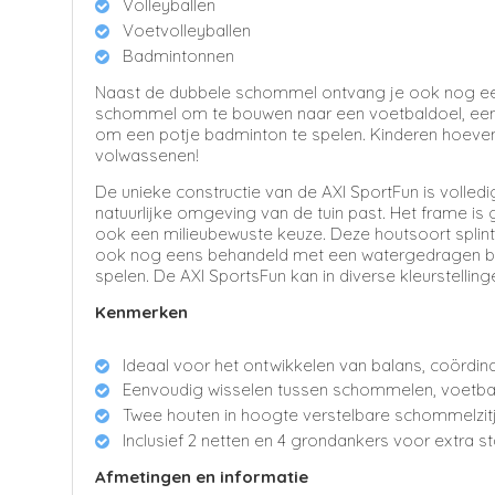
Volleyballen
Voetvolleyballen
Badmintonnen
Naast de dubbele schommel ontvang je ook nog eens
schommel om te bouwen naar een voetbaldoel, een n
om een potje badminton te spelen. Kinderen hoeven 
volwassenen!
De unieke constructie van de AXI SportFun is volledi
natuurlijke omgeving van de tuin past. Het frame
ook een milieubewuste keuze. Deze houtsoort splinte
ook nog eens behandeld met een watergedragen beits
spelen. De AXI SportsFun kan in diverse kleurstellin
Kenmerken
Ideaal voor het ontwikkelen van balans, coördina
Eenvoudig wisselen tussen schommelen, voetbal, 
Twee houten in hoogte verstelbare schommelzit
Inclusief 2 netten en 4 grondankers voor extra stab
Afmetingen en informatie