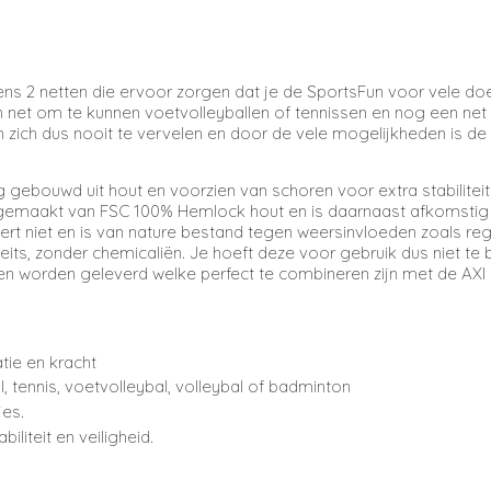
 2 netten die ervoor zorgen dat je de SportsFun voor vele doel
et om te kunnen voetvolleyballen of tennissen en nog een net 
zich dus nooit te vervelen en door de vele mogelijkheden is de
g gebouwd uit hout en voorzien van schoren voor extra stabiliteit.
 is gemaakt van FSC 100% Hemlock hout en is daarnaast afkoms
rt niet en is van nature bestand tegen weersinvloeden zoals rege
, zonder chemicaliën. Je hoeft deze voor gebruik dus niet te b
gen worden geleverd welke perfect te combineren zijn met de AXI s
tie en kracht
tennis, voetvolleybal, volleybal of badminton
jes.
iliteit en veiligheid.