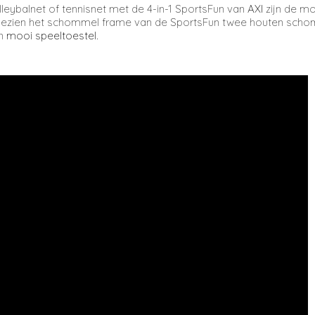
leybalnet of tennisnet met de 4-in-1 SportsFun van
AXI
zijn de mo
Aangezien het schommel frame van de SportsFun twee houten scho
en
mooi speeltoestel
.