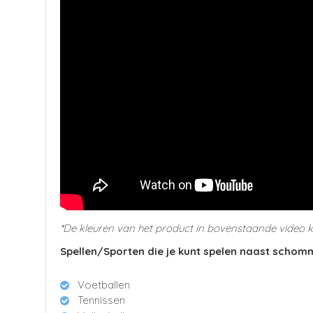
*De kleuren van het product in bovenstaande video 
Spellen/Sporten die je kunt spelen naast schom
Voetballen
Tennissen