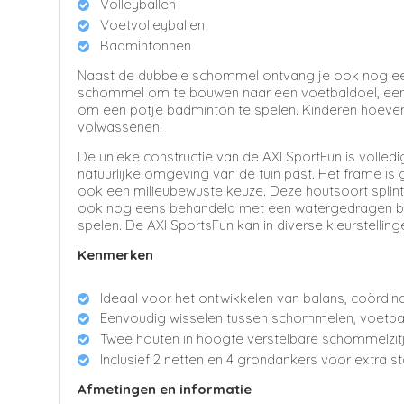
Volleyballen
Voetvolleyballen
Badmintonnen
Naast de dubbele schommel ontvang je ook nog eens
schommel om te bouwen naar een voetbaldoel, een n
om een potje badminton te spelen. Kinderen hoeven 
volwassenen!
De unieke constructie van de AXI SportFun is volledi
natuurlijke omgeving van de tuin past. Het frame
ook een milieubewuste keuze. Deze houtsoort splinte
ook nog eens behandeld met een watergedragen beits
spelen. De AXI SportsFun kan in diverse kleurstellin
Kenmerken
Ideaal voor het ontwikkelen van balans, coördina
Eenvoudig wisselen tussen schommelen, voetbal, 
Twee houten in hoogte verstelbare schommelzit
Inclusief 2 netten en 4 grondankers voor extra stab
Afmetingen en informatie