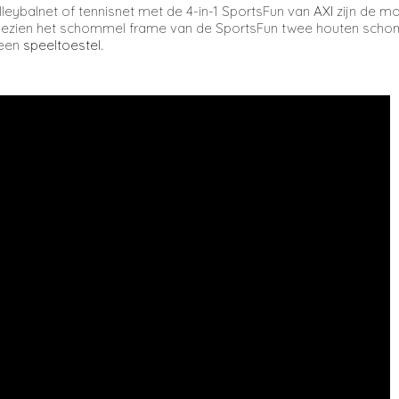
leybalnet of tennisnet met de 4-in-1 SportsFun van
AXI
zijn de mo
Aangezien het schommel frame van de SportsFun twee houten scho
 een
speeltoestel
.