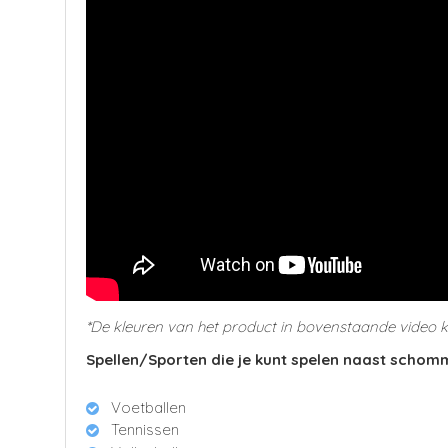
*De kleuren van het product in bovenstaande video 
Spellen/Sporten die je kunt spelen naast schom
Voetballen
Tennissen