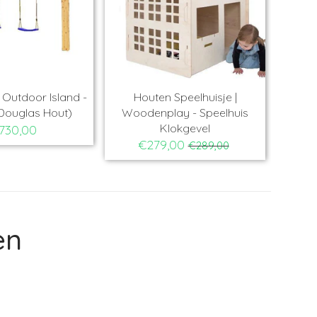
 |
Schommel | Outdoor Island -
Houten Speelh
y
Tarzan (Douglas Hout)
Woodenplay - 
Klokgev
€730,00
€279,00
€2
en