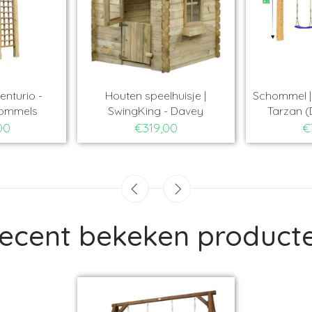
Schommel | Centurio -
Houten speelhuisje
Pergola schommels
SwingKing - Dave
€599,00
€319,00
ecent bekeken product