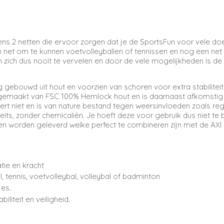
 2 netten die ervoor zorgen dat je de SportsFun voor vele doel
et om te kunnen voetvolleyballen of tennissen en nog een net 
zich dus nooit te vervelen en door de vele mogelijkheden is de
g gebouwd uit hout en voorzien van schoren voor extra stabiliteit.
 is gemaakt van FSC 100% Hemlock hout en is daarnaast afkoms
rt niet en is van nature bestand tegen weersinvloeden zoals rege
, zonder chemicaliën. Je hoeft deze voor gebruik dus niet te b
gen worden geleverd welke perfect te combineren zijn met de AXI s
tie en kracht
tennis, voetvolleybal, volleybal of badminton
jes.
iliteit en veiligheid.