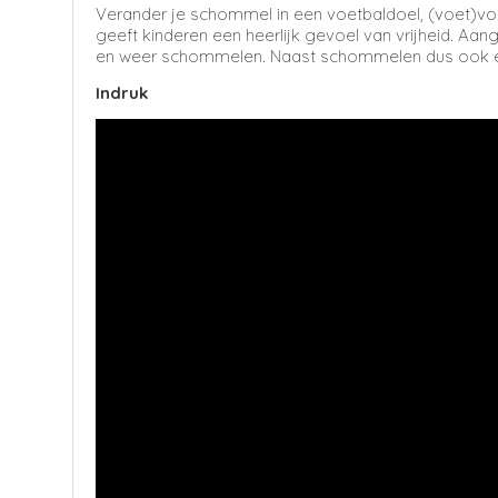
Verander je schommel in een voetbaldoel, (voet)vol
geeft kinderen een heerlijk gevoel van vrijheid. 
en weer schommelen. Naast schommelen dus ook
Indruk