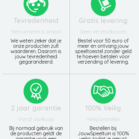
Tevredenheid
Gratis levering
Retourneren is simpel
Geen verzendkosten
We weten zeker dat je
Bestel voor 50 euro of
onze producten zult
meer en ontvang jouw
waarderen. Daarom is
speeltoestel zonder geld
jouw tevredenheid
te hoeven betalen voor
gegarandeerd.
verzending of levering.
2 jaar garantie
100% Veilig
Vanaf aankoop
Veilig bestellen
Bij normaal gebruik van
Bestellen bij
de producten geldt de
JouwSpeeltuin is 100%
garantie voor een
veilig zodat je gerust