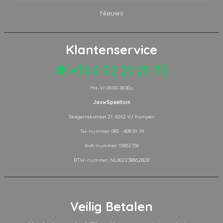
Nieuws
Klantenservice
+31 6 52 21 25 75
Ma-Vr 09.00-18.00u
JouwSpeeltuin
Skagerrakstraat 21, 8262 VJ Kampen
Tel-nummer: 085 - 808 81 74
KvK-nummer: 51852756
BTW-nummer: NL002238862B28
Veilig Betalen