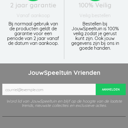
2 jaar garantie
100% Veilig
Vanaf aankoop
Veilig bestellen
Bij normaal gebruik van
Bestellen bij
de producten geldt de
JouwSpeeltuin is 100%
garantie voor een
veilig zodat je gerust
periode van 2 jaar vanaf
kunt zijn. Ook jouw
de datum van aankoop.
gegevens zijn bij ons in
goede handen.
JouwSpeeltuin Vrienden
AANMELDEN
Word lid van JouwSpeeltuin en blijf op de hoogte van de laatste
trends, nieuwste collecties en exclusieve acties.