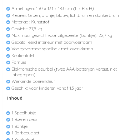
Afmetingen: 150
x 131 x 183 cm (L x B x H)
Kleuren: Groen, oranje, blauw, lichtbruin en donkerbruin
Materiaal: Kunststof
Gewicht: 27,5 kg
Maximaal gewicht voor zitgedeelte (bankje): 22,7 kg
Gedatailleerd interieur met doorvoerraam
Voorgevormde spoelbak met zwenkkraan
Keukentafel
Fornuis
Elektronische deurbel (twee AAA-batterijen vereist, niet
inbegrepen)
Werkende boerendeur
Geschikt voor kinderen vanaf 1,5 jaar
Inhoud
1 Speelhuisje
1 Boeren deur
1 Bankje
1 Barbecue set
1 Kookplaat