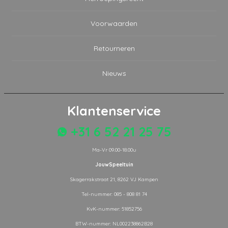
Voorwaarden
Retourneren
Nieuws
Klantenservice
+31 6 52 21 25 75
Ma-Vr 09.00-18.00u
JouwSpeeltuin
Skagerrakstraat 21, 8262 VJ Kampen
Tel-nummer: 085 - 808 81 74
KvK-nummer: 51852756
BTW-nummer: NL002238862B28