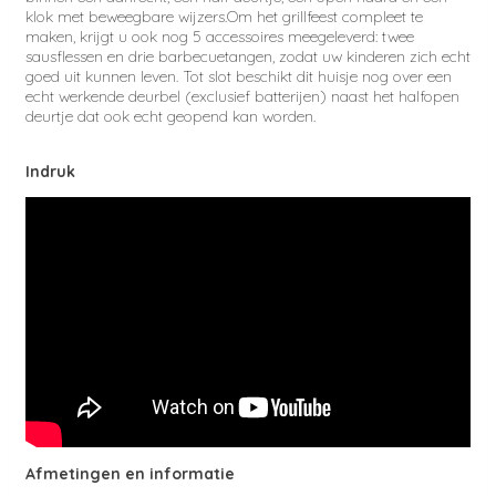
klok met beweegbare wijzers.Om het grillfeest compleet te
maken, krijgt u ook nog 5 accessoires meegeleverd: twee
sausflessen en drie barbecuetangen, zodat uw kinderen zich echt
goed uit kunnen leven. Tot slot beschikt dit huisje nog over een
echt werkende deurbel (exclusief batterijen) naast het halfopen
deurtje dat ook echt geopend kan worden.
Indruk
Afmetingen en informatie