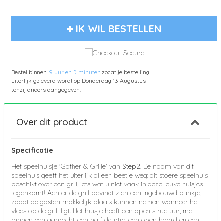
IK WIL BESTELLEN
Bestel binnen
9 uur en 0 minuten
zodat je bestelling
uiterlijk geleverd wordt op
Donderdag 13 Augustus
tenzij anders aangegeven.
Over dit product
Specificatie
Het speelhuisje 'Gather & Grille' van
Step2
. De naam van dit
speelhuis geeft het uiterlijk al een beetje weg: dit stoere speelhuis
beschikt over een grill, iets wat u niet vaak in deze leuke huisjes
tegenkomt! Achter de grill bevindt zich een ingebouwd bankje,
zodat de gasten makkelijk plaats kunnen nemen wanneer het
vlees op de grill ligt. Het huisje heeft een open structuur, met
binnen een aanrecht, een half deurtje, een open haard en een