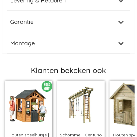
Levering & Retouren
Garantie
Montage
Klanten bekeken ook
Houten speelhuisje |
Schommel | Centurio
Houten spee