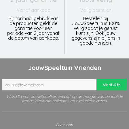
Vanaf aankoop
Veilig bestellen
Bij normaal gebruik van
Bestellen bij
de producten geldt de
JouwSpeeltuin is 100%
garantie voor een
veilig zodat je gerust
periode van 2 jaar vanaf
kunt zijn. Ook jouw
de datum van aankoop.
gegevens zijn bij ons in
goede handen.
JouwSpeeltuin Vrienden
AANMELDEN
Word lid van JouwSpeeltuin en blijf op de hoogte van de laatste
trends, nieuwste collecties en exclusieve acties.
Over ons