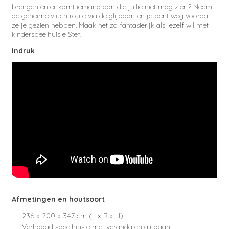
brengen en er komt iemand aan die jullie niet mag zien? Neem
de geheime vluchtroute via de glijbaan en je bent weg voordat
ze je gezien hebben. Maak het zo fantasierijk als jezelf wil met
kinderspeelhuisje Stef.
Indruk
Afmetingen en houtsoort
236 x 200 x 347 cm (L x B x H)
Verhoogd speelhuisje met veranda en glijbaan