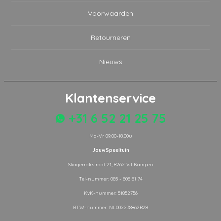
Voorwaarden
Retourneren
Nieuws
Klantenservice
+31 6 52 21 25 75
Ma-Vr 09.00-18.00u
JouwSpeeltuin
Skagerrakstraat 21, 8262 VJ Kampen
Tel-nummer: 085 - 808 81 74
KvK-nummer: 51852756
BTW-nummer: NL002238862B28