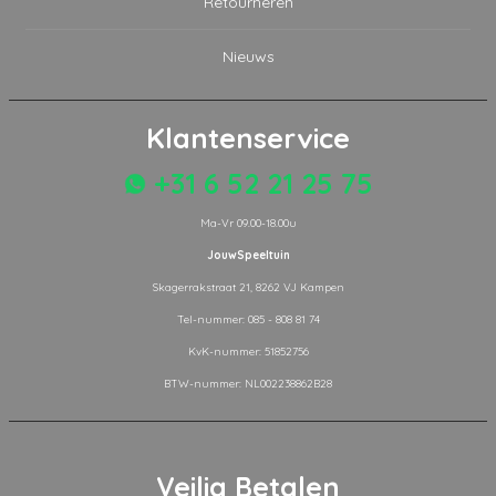
Retourneren
Nieuws
Klantenservice
+31 6 52 21 25 75
Ma-Vr 09.00-18.00u
JouwSpeeltuin
Skagerrakstraat 21, 8262 VJ Kampen
Tel-nummer: 085 - 808 81 74
KvK-nummer: 51852756
BTW-nummer: NL002238862B28
Veilig Betalen