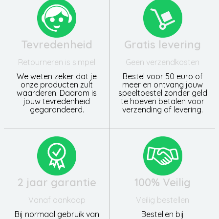
Tevredenheid
Gratis levering
Retourneren is simpel
Geen verzendkosten
We weten zeker dat je
Bestel voor 50 euro of
onze producten zult
meer en ontvang jouw
waarderen. Daarom is
speeltoestel zonder geld
jouw tevredenheid
te hoeven betalen voor
gegarandeerd.
verzending of levering.
2 jaar garantie
100% Veilig
Vanaf aankoop
Veilig bestellen
Bij normaal gebruik van
Bestellen bij