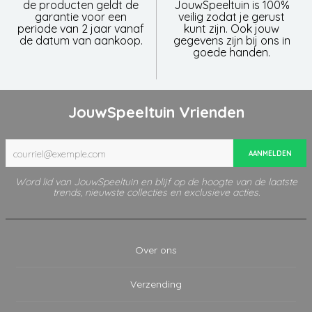
de producten geldt de
JouwSpeeltuin is 100%
garantie voor een
veilig zodat je gerust
periode van 2 jaar vanaf
kunt zijn. Ook jouw
de datum van aankoop.
gegevens zijn bij ons in
goede handen.
JouwSpeeltuin Vrienden
AANMELDEN
Word lid van JouwSpeeltuin en blijf op de hoogte van de laatste
trends, nieuwste collecties en exclusieve acties.
Over ons
Verzending