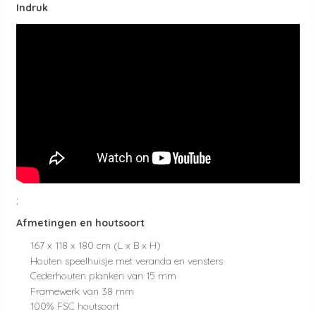
Indruk
;
Afmetingen en houtsoort
167 x 118 x 180 cm (L x B x H)
Houten speelhuisje met veranda en vensters
Cederhouten planken van 15 mm
Framewerk van 38 mm
100% FSC houtsoort