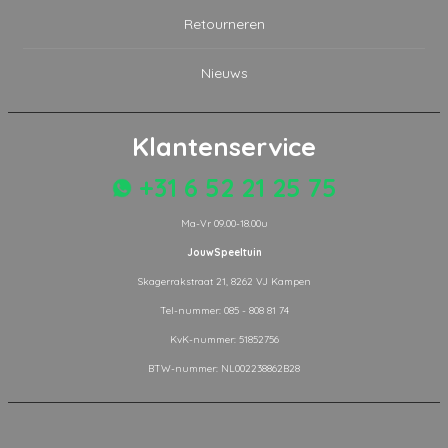
Retourneren
Nieuws
Klantenservice
+31 6 52 21 25 75
Ma-Vr 09.00-18.00u
JouwSpeeltuin
Skagerrakstraat 21, 8262 VJ Kampen
Tel-nummer: 085 - 808 81 74
KvK-nummer: 51852756
BTW-nummer: NL002238862B28