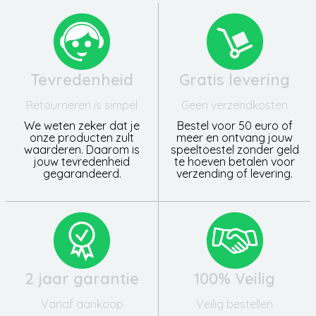
Tevredenheid
Gratis levering
Retourneren is simpel
Geen verzendkosten
We weten zeker dat je
Bestel voor 50 euro of
onze producten zult
meer en ontvang jouw
waarderen. Daarom is
speeltoestel zonder geld
jouw tevredenheid
te hoeven betalen voor
gegarandeerd.
verzending of levering.
2 jaar garantie
100% Veilig
Vanaf aankoop
Veilig bestellen