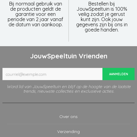
Bij normaal gebruik van
Bestellen bij
de producten geldt de
JouwSpeeltuin is 100%
garantie voor een
veilig zodat je gerust
periode van 2 jaar vanaf
kunt zijn. Ook jouw
de datum van aankoop.
gegevens zijn bij ons in
goede handen.
JouwSpeeltuin Vrienden
AANMELDEN
Word lid van JouwSpeeltuin en blijf op de hoogte van de laatste
trends, nieuwste collecties en exclusieve acties.
Over ons
Verzending