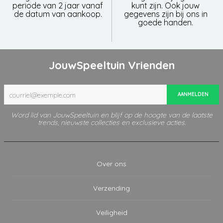
periode van 2 jaar vanaf
kunt zijn. Ook jouw
de datum van aankoop.
gegevens zijn bij ons in
goede handen.
JouwSpeeltuin Vrienden
AANMELDEN
Word lid van JouwSpeeltuin en blijf op de hoogte van de laatste
trends, nieuwste collecties en exclusieve acties.
Over ons
Verzending
Veiligheid