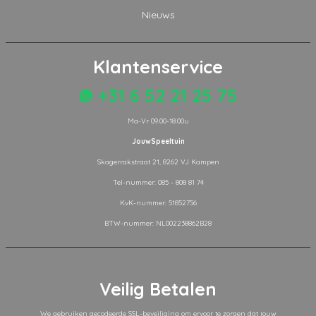
Nieuws
Klantenservice
+31 6 52 21 25 75
Ma-Vr 09.00-18.00u
JouwSpeeltuin
Skagerrakstraat 21, 8262 VJ Kampen
Tel-nummer: 085 - 808 81 74
KvK-nummer: 51852756
BTW-nummer: NL002238862B28
Veilig Betalen
We gebruiken gecodeerde SSL-beveiliging om ervoor te zorgen dat jouw