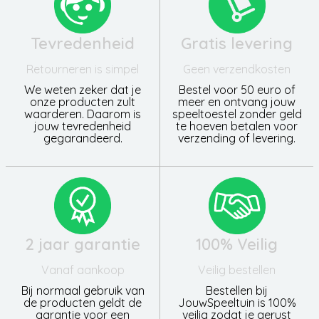
Tevredenheid
Gratis levering
Retourneren is simpel
Geen verzendkosten
We weten zeker dat je
Bestel voor 50 euro of
onze producten zult
meer en ontvang jouw
waarderen. Daarom is
speeltoestel zonder geld
jouw tevredenheid
te hoeven betalen voor
gegarandeerd.
verzending of levering.
2 jaar garantie
100% Veilig
Vanaf aankoop
Veilig bestellen
Bij normaal gebruik van
Bestellen bij
de producten geldt de
JouwSpeeltuin is 100%
garantie voor een
veilig zodat je gerust