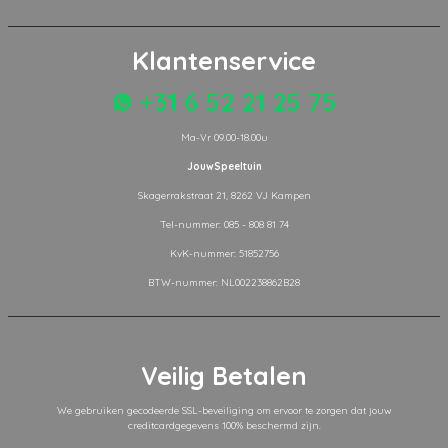
Klantenservice
+31 6 52 21 25 75
Ma-Vr 09.00-18.00u
JouwSpeeltuin
Skagerrakstraat 21, 8262 VJ Kampen
Tel-nummer: 085 - 808 81 74
KvK-nummer: 51852756
BTW-nummer: NL002238862B28
Veilig Betalen
We gebruiken gecodeerde SSL-beveiliging om ervoor te zorgen dat jouw
creditcardgegevens 100% beschermd zijn.