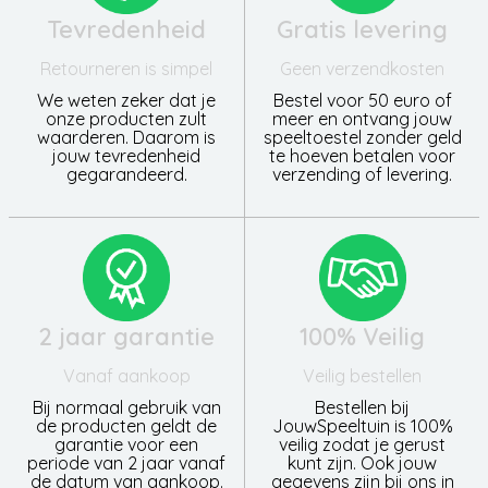
Tevredenheid
Gratis levering
Retourneren is simpel
Geen verzendkosten
We weten zeker dat je
Bestel voor 50 euro of
onze producten zult
meer en ontvang jouw
waarderen. Daarom is
speeltoestel zonder geld
jouw tevredenheid
te hoeven betalen voor
gegarandeerd.
verzending of levering.
2 jaar garantie
100% Veilig
Vanaf aankoop
Veilig bestellen
Bij normaal gebruik van
Bestellen bij
de producten geldt de
JouwSpeeltuin is 100%
garantie voor een
veilig zodat je gerust
periode van 2 jaar vanaf
kunt zijn. Ook jouw
de datum van aankoop.
gegevens zijn bij ons in