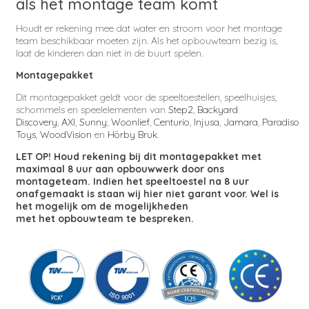
als het montage team komt
Houdt er rekening mee dat water en stroom voor het montage
team beschikbaar moeten zijn. Als het opbouwteam bezig is,
laat de kinderen dan niet in de buurt spelen.
Montagepakket
Dit montagepakket geldt voor de speeltoestellen, speelhuisjes,
schommels en speelelementen van
Step2
,
Backyard
Discovery
,
AXI
,
Sunny
,
Woonlief
,
Centurio
,
Injusa
,
Jamara
,
Paradiso
Toys
,
WoodVision
en
Hörby Bruk
.
LET OP! Houd rekening bij dit montagepakket met
maximaal 8 uur aan opbouwwerk door ons
montageteam. Indien het speeltoestel na 8 uur
onafgemaakt is staan wij hier niet garant voor. Wel is
het mogelijk om de mogelijkheden
met het opbouwteam te bespreken.