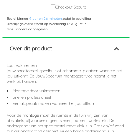
Bestel binnen
9 uur en 26 minuten
zodat je bestelling
uiterlijk geleverd wordt op
Woensdag 12 Augustus
tenzij anders aangegeven.
Over dit product
Laat vakmensen
jouw
speeltoestel
,
speelhuis
of
schommel
plaatsen wanneer het
jou uitkomt. De JouwSpeeltuin montageservice neemt je het
werk uit handen.
Montage door vakmensen
Snel en professioneel
Een afspraak maken wanneer het jou uitkomt
Voor de
montage
moet de ruimte in de tuin vrij zijn van
obstakels, bijvoorbeeld geen stenen, bomen, wortels etc. De
ondergrond van het speeltoestel moet vlak zijn. Gras en/of zand
zijn als ondergrond geschikt. Bij een harde ondergrond zijn