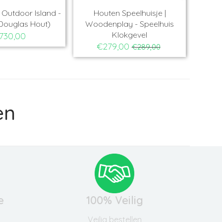
Outdoor Island -
Houten Speelhuisje |
Ho
Douglas Hout)
Woodenplay - Speelhuis
Ba
Klokgevel
730,00
€279,00
€289,00
en
e
100% Veilig
Veilig bestellen