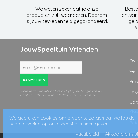
We weten zeker dat je onze
Beste
producten zult waarderen. Daarom
ontvan
is jouw tevredenheid gegarandeerd.
geld
v
JouwSpeeltuin Vrienden
Ove
Veil
AANMELDEN
Priv
FA
Word lid van JouwSpeeltuin en blijf op de hoogte van de
laatste trends, nieuwste collecties en exclusieve acties.
Gara
Kla
We gebruiken cookies om ervoor te zorgen dat we jou de
Ret
beste ervaring op onze website kunnen geven.
Privacybeleid
Akkoord en slu