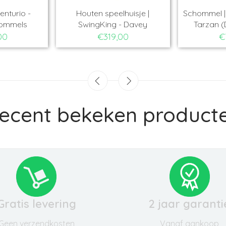
enturio -
Houten speelhuisje |
Schommel | 
hommels
SwingKing - Davey
Tarzan (
00
€319,00
€
ecent bekeken product
Gratis levering
2 jaar garanti
Geen verzendkosten
Vanaf aankoop