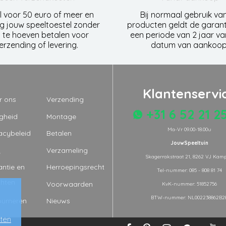
l voor 50 euro of meer en
Bij normaal gebruik va
g jouw speeltoestel zonder
producten geldt de garant
 te hoeven betalen voor
een periode van 2 jaar v
erzending of levering.
datum van aankoop
Klantenservi
r ons
Verzending
+31 6 52 21 2
igheid
Montage
Ma-Vr 09.00-18.00u
acybeleid
Betalen
JouwSpeeltuin
Q
Verzameling
Skagerrakstraat 21, 8262 VJ Kam
ntie en
Herroepingsrecht
Tel-nummer: 085 - 808 81 74
chten
Voorwaarden
KvK-nummer: 51852756
BTW-nummer: NL002238862B2
ourneren
Nieuws
iten