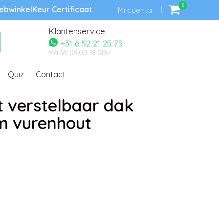
0
bwinkelKeur Certificaat
Mi cuenta
Klantenservice
+31 6 52 21 25 75
Ma-Vr 09.00-18.00u
Quiz
Contact
 verstelbaar dak
cm vurenhout