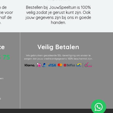
n de
Bestellen bij JouwSpeeltuin is 100%
ie voor
veilig zodat je gerust kunt zijn. Ook
anaf de
jouw gegevens zijn bij ons in goede
.
handen.
ce
Veilig Betalen
5 75
We gebruiken gecodeerde SSL-beveiliging om ervoor te
zorgen dat jouw creditcardgegevens 100% beschermd zijn.
pen
8