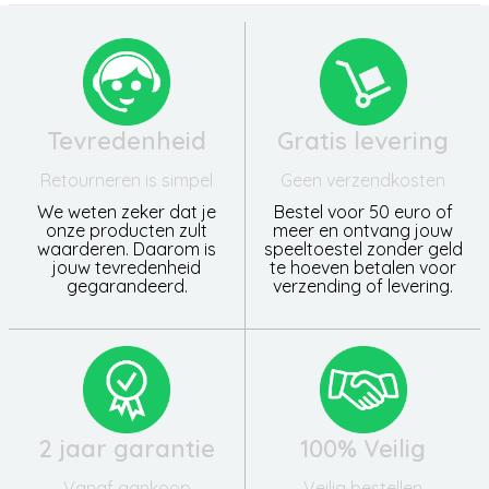
Tevredenheid
Gratis levering
Retourneren is simpel
Geen verzendkosten
We weten zeker dat je
Bestel voor 50 euro of
onze producten zult
meer en ontvang jouw
waarderen. Daarom is
speeltoestel zonder geld
jouw tevredenheid
te hoeven betalen voor
gegarandeerd.
verzending of levering.
2 jaar garantie
100% Veilig
Vanaf aankoop
Veilig bestellen