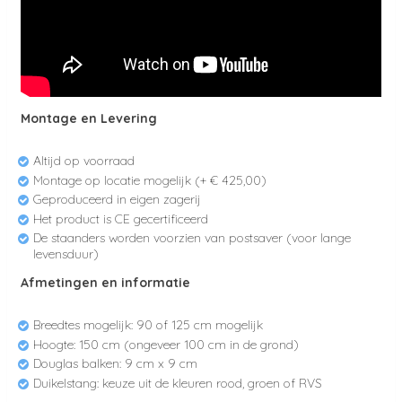
Montage en Levering
Altijd op voorraad
Montage op locatie mogelijk (+ €
425
,00
)
Geproduceerd in eigen zagerij
Het product is CE gecertificeerd
De staanders worden voorzien van postsaver (voor lange
levensduur)
Afmetingen en informatie
Breedtes mogelijk: 90 of 125 cm mogelijk
Hoogte: 150 cm (ongeveer 100 cm in de grond)
Douglas balken: 9 cm x 9 cm
Duikelstang: keuze uit de kleuren rood, groen of RVS