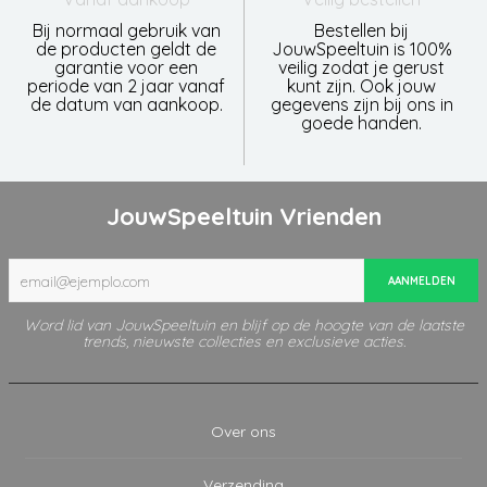
Bij normaal gebruik van
Bestellen bij
de producten geldt de
JouwSpeeltuin is 100%
garantie voor een
veilig zodat je gerust
periode van 2 jaar vanaf
kunt zijn. Ook jouw
de datum van aankoop.
gegevens zijn bij ons in
goede handen.
JouwSpeeltuin Vrienden
AANMELDEN
Word lid van JouwSpeeltuin en blijf op de hoogte van de laatste
trends, nieuwste collecties en exclusieve acties.
Over ons
Verzending