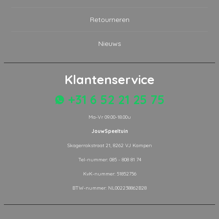
Retourneren
Nieuws
Klantenservice
+31 6 52 21 25 75
Ma-Vr 09.00-18.00u
JouwSpeeltuin
Skagerrakstraat 21, 8262 VJ Kampen
Tel-nummer: 085 - 808 81 74
KvK-nummer: 51852756
BTW-nummer: NL002238862B28