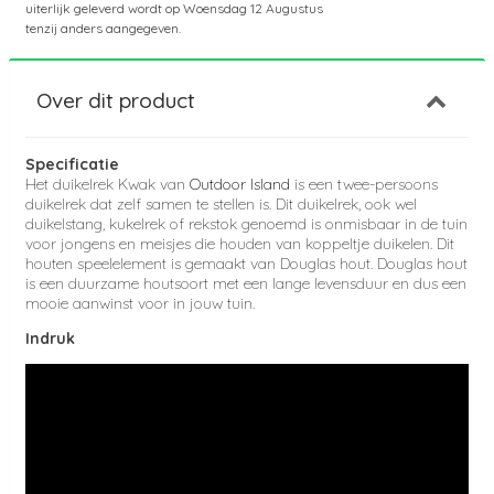
uiterlijk geleverd wordt op
Woensdag 12 Augustus
tenzij anders aangegeven.
Over dit product
Specificatie
Het duikelrek Kwak van
Outdoor Island
is een twee-persoons
duikelrek dat zelf samen te stellen is. Dit duikelrek, ook wel
duikelstang, kukelrek of rekstok genoemd is onmisbaar in de tuin
voor jongens en meisjes die houden van koppeltje duikelen. Dit
houten speelelement is gemaakt van Douglas hout. Douglas hout
is een duurzame houtsoort met een lange levensduur en dus een
mooie aanwinst voor in jouw tuin.
Indruk