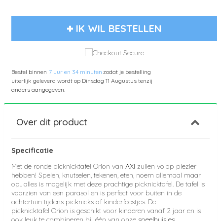
IK WIL BESTELLEN
Bestel binnen
7 uur en 34 minuten
zodat je bestelling
uiterlijk geleverd wordt op
Dinsdag 11 Augustus
tenzij
anders aangegeven.
Over dit product
Specificatie
Met de ronde picknicktafel Orion van
AXI
zullen volop plezier
hebben! Spelen, knutselen, tekenen, eten, noem allemaal maar
op.. alles is mogelijk met deze prachtige picknicktafel. De tafel is
voorzien van een parasol en is perfect voor buiten in de
achtertuin tijdens picknicks of kinderfeestjes.
De
picknicktafel Orion is g
eschikt voor kinderen vanaf 2 jaar en is
ook leuk te combineren bij één van onze
speelhuisjes
.