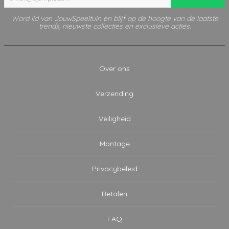
Word lid van JouwSpeeltuin en blijf op de hoogte van de laatste
trends, nieuwste collecties en exclusieve acties.
Over ons
Verzending
Veiligheid
Montage
Privacybeleid
Betalen
FAQ