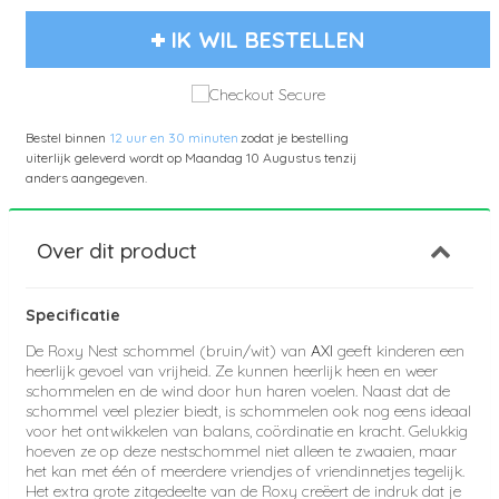
IK WIL BESTELLEN
Bestel binnen
12 uur en 30 minuten
zodat je bestelling
uiterlijk geleverd wordt op
Maandag 10 Augustus
tenzij
anders aangegeven.
Over dit product
Specificatie
De Roxy Nest schommel (bruin/wit) van
AXI
geeft kinderen een
heerlijk gevoel van vrijheid. Ze kunnen heerlijk heen en weer
schommelen en de wind door hun haren voelen. Naast dat de
schommel veel plezier biedt, is schommelen ook nog eens ideaal
voor het ontwikkelen van balans, coördinatie en kracht. Gelukkig
hoeven ze op deze nestschommel niet alleen te zwaaien, maar
het kan met één of meerdere vriendjes of vriendinnetjes tegelijk.
Het extra grote zitgedeelte van de Roxy creëert de indruk dat je