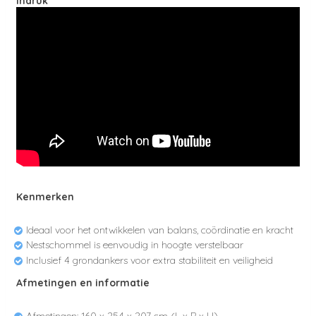
Indruk
Kenmerken
Ideaal voor het ontwikkelen van balans, coördinatie en kracht
Nestschommel is eenvoudig in hoogte verstelbaar
Inclusief 4 grondankers voor extra stabiliteit en veiligheid
Afmetingen en informatie
Afmetingen: 160 x 254 x 207 cm (L x B x H)