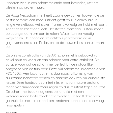
kinderen zich in een schommelende boot bevinden, wat het
plezier nog groter maakt!
De Roxy Nestschommel heeft zwarte gevlochten touwen die de
nestschommel een mooi uitzicht geeft en zijn eenvoudig in
lengte verstelbaar. Het stalen frame is volledig omhuld met foam,
zodat deze zacht aanvoelt. Het stoffen materiaal is sterk maar
ook aangenaam om aan te raken. Water kan eenvoudig
wegvloeien. De ringen en stelachten zijn vervaardigd in
gegalvaniseerd staal. De lassen op de touwen bestaan uit zwart
PP.
De unieke constructie van de AXI schommel is gebouwd van
enkel hout en voorzien van schoren voor extra stabiliteit. Dit
zorgt ervoor dat de schommel perfect bij de natuurlijke
omgeving van de tuin past. Deze AXI schommel is gemaakt van
FSC 100% Hemlock hout en is daarnaast afkomstig van
duurzaam beheerde bossen en daarom ook een milieubewuste
keuze. Deze houtsoort splintert niet en is van nature bestand
tegen weersinvloeden zoals regen en dus resistent tegen houtrot.
De schommel is ook nog eens behandeld met een
watergedragen beits, zonder chemicaliën. Je hoeft deze voor
gebruik dus niet te behandelen, kinderen kunnen er direct veilig
mee spelen.