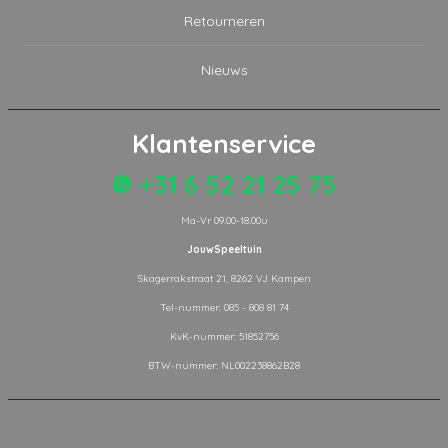
Retourneren
Nieuws
Klantenservice
+31 6 52 21 25 75
Ma-Vr 09.00-18.00u
JouwSpeeltuin
Skagerrakstraat 21, 8262 VJ Kampen
Tel-nummer: 085 - 808 81 74
KvK-nummer: 51852756
BTW-nummer: NL002238862B28