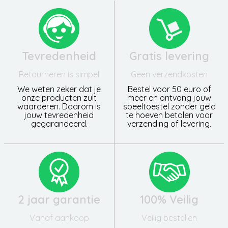
Tevredenheid
Gratis levering
Retourneren is simpel
Geen verzendkosten
We weten zeker dat je
Bestel voor 50 euro of
onze producten zult
meer en ontvang jouw
waarderen. Daarom is
speeltoestel zonder geld
jouw tevredenheid
te hoeven betalen voor
gegarandeerd.
verzending of levering.
2 jaar garantie
100% Veilig
Vanaf aankoop
Veilig bestellen