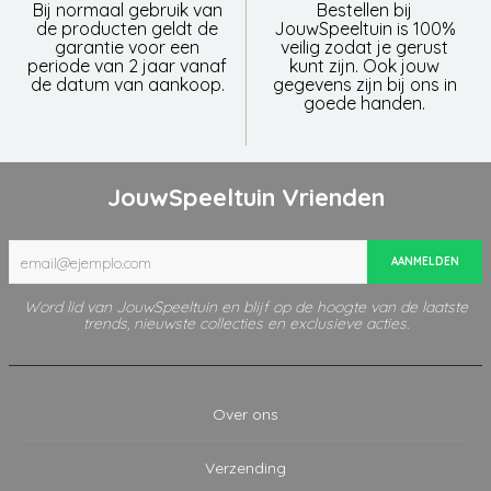
Bij normaal gebruik van
Bestellen bij
de producten geldt de
JouwSpeeltuin is 100%
garantie voor een
veilig zodat je gerust
periode van 2 jaar vanaf
kunt zijn. Ook jouw
de datum van aankoop.
gegevens zijn bij ons in
goede handen.
JouwSpeeltuin Vrienden
AANMELDEN
Word lid van JouwSpeeltuin en blijf op de hoogte van de laatste
trends, nieuwste collecties en exclusieve acties.
Over ons
Verzending