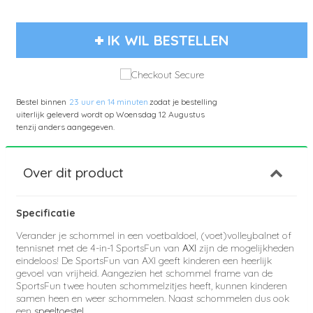
IK WIL BESTELLEN
Bestel binnen
23 uur en 14 minuten
zodat je bestelling
uiterlijk geleverd wordt op
Woensdag 12 Augustus
tenzij anders aangegeven.
Over dit product
Specificatie
Verander je schommel in een voetbaldoel, (voet)volleybalnet of
tennisnet met de 4-in-1 SportsFun van
AXI
zijn de mogelijkheden
eindeloos! De SportsFun van AXI geeft kinderen een heerlijk
gevoel van vrijheid. Aangezien het schommel frame van de
SportsFun twee houten schommelzitjes heeft, kunnen kinderen
samen heen en weer schommelen. Naast schommelen dus ook
een
speeltoestel
.