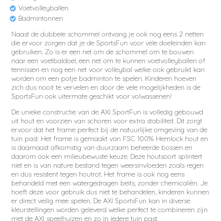
Voetvolleyballen
Badmintonnen
Naast de dubbele schommel ontvang je ook nog eens 2 netten
die ervoor zorgen dat je de SportsFun voor vele doeleinden kan
gebruiken. Zo is er een net om de schommel om te bouwen
naar een voetbaldoel, een net om te kunnen voetvolleyballen of
tennissen en nog een net voor volleybal welke ook gebruikt kan
worden om een potje badminton te spelen. Kinderen hoeven
zich dus nooit te vervelen en door de vele mogelijkheden is de
SportsFun ook uitermate geschikt voor volwassenen!
De unieke constructie van de AXI SportFun is volledig gebouwd
uit hout en voorzien van schoren voor extra stabiliteit. Dit zorgt
ervoor dat het frame perfect bij de natuurlijke omgeving van de
tuin past. Het frame is gemaakt van FSC 100% Hemlock hout en
is daarnaast afkomstig van duurzaam beheerde bossen en
daarom ook een milieubewuste keuze. Deze houtsoort splintert
niet en is van nature bestand tegen weersinvloeden zoals regen
en dus resistent tegen houtrot. Het frame is ook nog eens
behandeld met een watergedragen beits, zonder chemicaliën. Je
hoeft deze voor gebruik dus niet te behandelen, kinderen kunnen
er direct veilig mee spelen. De AXI SportsFun kan in diverse
kleurstellingen worden geleverd welke perfect te combineren zijn
met de AXI speelhuizen en zo in iedere tuin past.