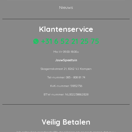
Nieuws
Klantenservice
+31 6 52 21 25 75
Ma-Vr 09.00-18.00u
JouwSpeeltuin
Skagerrakstraat 21, 8262 VJ Kampen
Tel-nummer: 085 - 808 81 74
KvK-nummer: 51852756
BTW-nummer: NL002238862B28
Veilig Betalen