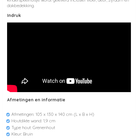
kinderspeelhuisje wordt geleverd inclusief vloer, deur, zijraam en
dakbedekking.
Indruk
Afmetingen en informatie
Afmetingen: 105 x 130 x 140 cm (L x B x H)
Houtdikte wand: 1,9 cm
Type hout: Grenenhout
Kleur: Bruin