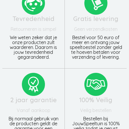
Tevredenheid
Gratis levering
Retourneren is simpel
Geen verzendkosten
We weten zeker dat je
Bestel voor 50 euro of
onze producten zult
meer en ontvang jouw
waarderen. Daarom is
speeltoestel zonder geld
jouw tevredenheid
te hoeven betalen voor
gegarandeerd.
verzending of levering.
2 jaar garantie
100% Veilig
Vanaf aankoop
Veilig bestellen
Bij normaal gebruik van
Bestellen bij
de producten geldt de
JouwSpeeltuin is 100%
garantie voor een
veilig zodat je gerust