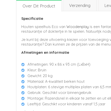
Verzending
Lev
Over Dit Product
Specificatie
Houten speelhuis Eco van
Woodenplay
is een fantas
restaurantje of doktertje in te spelen. Natuurlijk nod
Je kunt bij deze uitvoering kiezen voor toevoeging v
restaurantje? Dan kunnen ze de prijzen van de menu
Afmetingen en informatie
Afmetingen: 90
x 86 x 93 cm (LxBxH)
Kleur: Bruin
Gewicht: 20 kg
Materiaal: A-kwaliteit berken hout
Houtplaten: 6 stevige multiplex platen van 6,5 m
Gebruik: Geschikt voor binnengebruik
Montage: Razendsnel in elkaar te zetten en uit 
Leeftijd: Geschikt voor kinderen vanaf 1,5 jaar