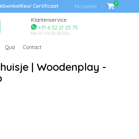
0
bwinkelKeur Certificaat
Mi cuenta
Klantenservice
+31 6 52 21 25 75
Ma-Vr 09.00-18.00u
Quiz
Contact
huisje | Woodenplay -
o