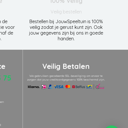
e
100% Veilig
Veilig bestellen
n de
Bestellen bij JouwSpeeltuin is 100%
ie voor
veilig zodat je gerust kunt zijn. Ook
anaf de
jouw gegevens zijn bij ons in goede
.
handen.
ce
Veilig Betalen
5 75
We gebruiken gecodeerde SSL-beveiliging om ervoor te
zorgen dat jouw creditcardgegevens 100% beschermd zijn.
pen
8