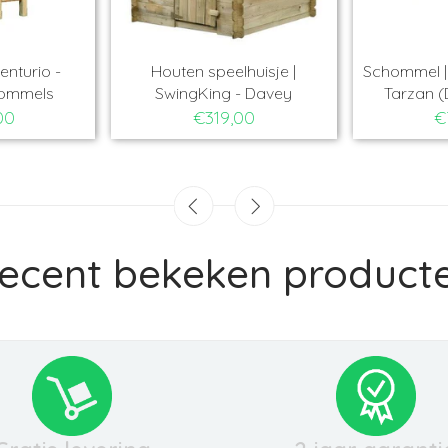
enturio -
Houten speelhuisje |
Schommel | 
hommels
SwingKing - Davey
Tarzan (
00
€319,00
€
ecent bekeken product