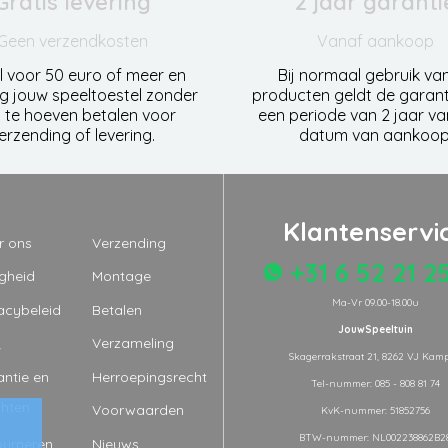
Gratis levering
2 jaar garanti
Geen verzendkosten
Vanaf aankoop
l voor 50 euro of meer en
Bij normaal gebruik va
g jouw speeltoestel zonder
producten geldt de garant
 te hoeven betalen voor
een periode van 2 jaar v
erzending of levering.
datum van aankoop
Klantenservi
r ons
Verzending
+31 6 52 21 2
igheid
Montage
Ma-Vr 09.00-18.00u
acybeleid
Betalen
JouwSpeeltuin
Q
Verzameling
Skagerrakstraat 21, 8262 VJ Kam
ntie en
Herroepingsrecht
Tel-nummer: 085 - 808 81 74
chten
Voorwaarden
KvK-nummer: 51852756
BTW-nummer: NL002238862B2
ourneren
Nieuws