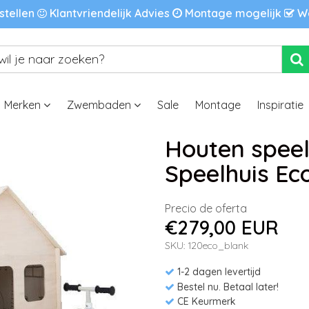
stellen
Klantvriendelijk Advies
Montage mogelijk
We
Merken
Zwembaden
Sale
Montage
Inspiratie
Houten speel
Speelhuis Ec
Precio de oferta
€279,00 EUR
SKU: 120eco_blank
1-2 dagen levertijd
Bestel nu. Betaal later!
CE Keurmerk