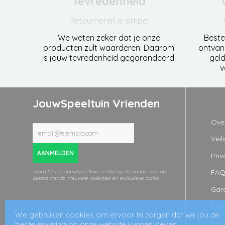
Tevredenheid
Retourneren is simpel
We weten zeker dat je onze
Beste
producten zult waarderen. Daarom
ontvan
is jouw tevredenheid gegarandeerd.
geld
v
JouwSpeeltuin Vrienden
Ove
Veil
AANMELDEN
Priv
FA
Word lid van JouwSpeeltuin en blijf op de hoogte van de
laatste trends, nieuwste collecties en exclusieve acties.
Gara
Kla
We gebruiken cookies om ervoor te zorgen dat we jou de
Ret
beste ervaring op onze website kunnen geven.