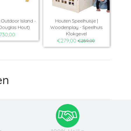
Outdoor Island -
Houten Speelhuisje |
Ho
Douglas Hout)
Woodenplay - Speelhuis
Ba
Klokgevel
730,00
€279,00
€289,00
en