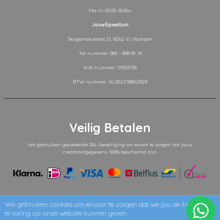
Ma-Vr 09.00-18.00u
JouwSpeeltuin
Skagerrakstraat 21, 8262 VJ Kampen
Tel-nummer: 085 - 808 81 74
KvK-nummer: 51852756
BTW-nummer: NL002238862B28
Veilig Betalen
We gebruiken gecodeerde SSL-beveiliging om ervoor te zorgen dat jouw
creditcardgegevens 100% beschermd zijn.
We gebruiken cookies om ervoor te zorgen dat we jou de beste
© 2026
JouwSpeeltuin
. Alle rechten voorbehouden.
ervaring op onze website kunnen geven.