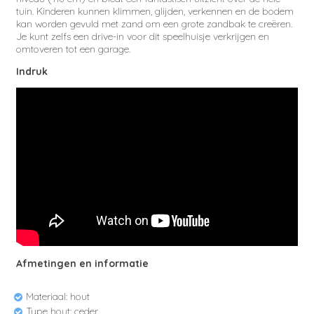
tuin. Kinderen kunnen klimmen, glijden, verkennen en de bodem
kan worden gevuld met zand om een grote zandbak te creëren.
Je kunt zelfs een drive-in voor dit speelhuisje verkrijgen en
omtoveren tot een garage.
Indruk
Afmetingen en informatie
Materiaal: hout
Type hout: ceder