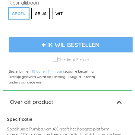
Kleur glijbaan
GROEN
GRIJS
WIT
IK WIL BESTELLEN
Bestel binnen
10 uur en 7 minuten
zodat je bestelling
uiterlijk geleverd wordt op
Dinsdag 11 Augustus
tenzij
anders aangegeven.
Over dit product
Specificatie
Speelhuisje Pumba van
AXI
heeft het hoogste platform
niveau (118 cm) en biedt een fantastisch uitzicht over de hele