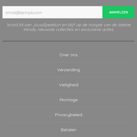
AANMELDEN
Word lid van JouwSpeeltuin en blijf op de hoogte van de laatste
trends, nieuwste collecties en exclusieve acties.
Over ons
Verzending
Veiligheid
Montage
Privacybeleid
Betalen