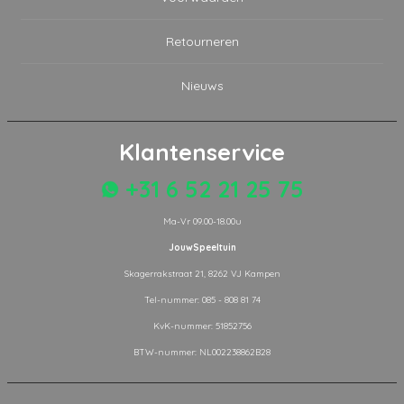
Retourneren
Nieuws
Klantenservice
+31 6 52 21 25 75
Ma-Vr 09.00-18.00u
JouwSpeeltuin
Skagerrakstraat 21, 8262 VJ Kampen
Tel-nummer: 085 - 808 81 74
KvK-nummer: 51852756
BTW-nummer: NL002238862B28