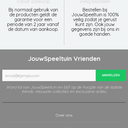
Vanaf aankoop
Veilig bestellen
Bij normaal gebruik van
Bestellen bij
de producten geldt de
JouwSpeeltuin is 100%
garantie voor een
veilig zodat je gerust
periode van 2 jaar vanaf
kunt zijn. Ook jouw
de datum van aankoop.
gegevens zijn bij ons in
goede handen.
JouwSpeeltuin Vrienden
AANMELDEN
Word lid van JouwSpeeltuin en blijf op de hoogte van de laatste
trends, nieuwste collecties en exclusieve acties.
Over ons