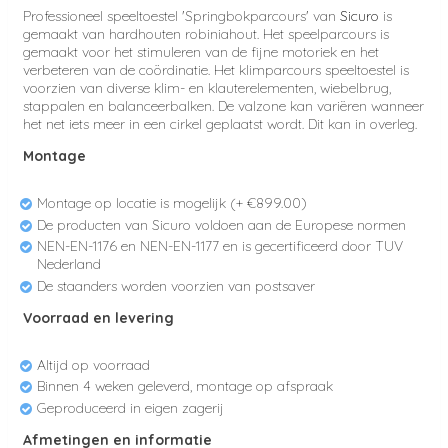
Professioneel speeltoestel 'Springbokparcours' van
Sicuro
is
gemaakt van hardhouten robiniahout. Het speelparcours is
gemaakt voor het stimuleren van de fijne motoriek en het
verbeteren van de coördinatie. Het klimparcours speeltoestel is
voorzien van diverse klim- en klauterelementen, wiebelbrug,
stappalen en balanceerbalken. De valzone kan variëren wanneer
het net iets meer in een cirkel geplaatst wordt. Dit kan in overleg.
Montage
Montage op locatie is mogelijk (+ €899.00)
De producten van Sicuro voldoen aan de Europese normen
NEN-EN-1176 en NEN-EN-1177 en is gecertificeerd door TUV
Nederland
De staanders worden voorzien van postsaver
Voorraad en levering
Altijd op voorraad
Binnen 4 weken geleverd, montage op afspraak
Geproduceerd in eigen zagerij
Afmetingen en informatie