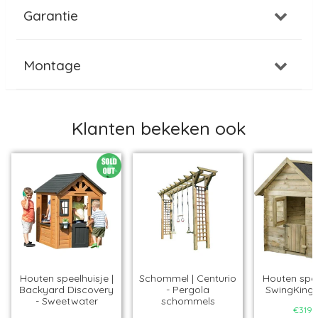
Garantie
Montage
Klanten bekeken ook
Houten speelhuisje |
Schommel | Centurio
Houten spee
Backyard Discovery
- Pergola
SwingKing 
- Sweetwater
schommels
€319,