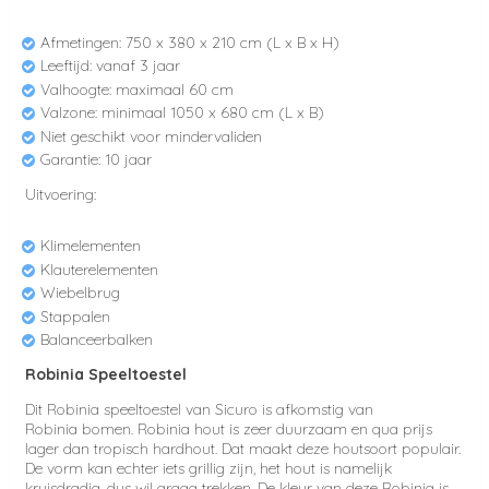
Afmetingen: 750 x 380 x 210 cm (L x B x H)
Leeftijd: vanaf 3 jaar
Valhoogte: maximaal 60 cm
Valzone: minimaal 1050 x 680 cm (L x B)
Niet geschikt voor mindervaliden
Garantie: 10 jaar
Uitvoering:
Klimelementen
Klauterelementen
Wiebelbrug
Stappalen
Balanceerbalken
Robinia Speeltoestel
Dit Robinia speeltoestel van Sicuro is afkomstig van
Robinia bomen. Robinia hout is zeer duurzaam en qua prijs
lager dan tropisch hardhout. Dat maakt deze houtsoort populair.
De vorm kan echter iets grillig zijn, het hout is namelijk
kruisdradig, dus wil graag trekken. De kleur van deze Robinia is