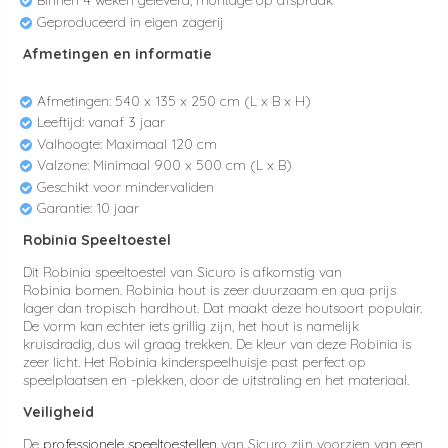
Binnen 4 weken geleverd, montage op afspraak
Geproduceerd in eigen zagerij
Afmetingen en informatie
Afmetingen:
540 x 135 x 250
cm
(L x B x H)
Leeftijd: vanaf 3 jaar
Valhoogte: Maximaal 120 cm
Valzone: Minimaal
900 x 500
cm (L x B)
Geschikt voor mindervaliden
Garantie: 10 jaar
Robinia Speeltoestel
Dit Robinia speeltoestel van Sicuro is afkomstig van
Robinia bomen. Robinia hout is zeer duurzaam en qua prijs
lager dan tropisch hardhout. Dat maakt deze houtsoort populair.
De vorm kan echter iets grillig zijn, het hout is namelijk
kruisdradig, dus wil graag trekken. De kleur van deze Robinia is
zeer licht. Het
Robinia kinderspeelhuisje past perfect op
speelplaatsen en -plekken, door de uitstraling en het materiaal.
Veiligheid
De
professionele speeltoestellen
van Sicuro zijn voorzien van een