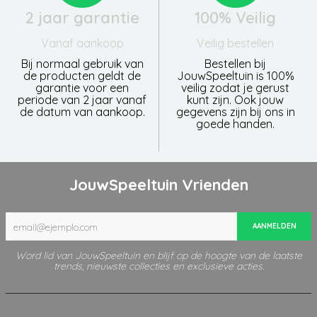
2 jaar garantie
100% Veilig
Vanaf aankoop
Veilig bestellen
Bij normaal gebruik van
Bestellen bij
de producten geldt de
JouwSpeeltuin is 100%
garantie voor een
veilig zodat je gerust
periode van 2 jaar vanaf
kunt zijn. Ook jouw
de datum van aankoop.
gegevens zijn bij ons in
goede handen.
JouwSpeeltuin Vrienden
AANMELDEN
Word lid van JouwSpeeltuin en blijf op de hoogte van de laatste
trends, nieuwste collecties en exclusieve acties.