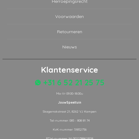
Herroepingsrecht
Voorwaarden
Retourneren
Nieuws
Klantenservice
+31 6 52 21 25 75
Ma-Vr 09.00-18.00u
JouwSpeeltuin
Skagerrakstraat 21, 8262 VJ Kampen
Tel-nummer: 085 - 808 81 74
KvK-nummer: 51852756
BTW-nummer: NL002238862B28