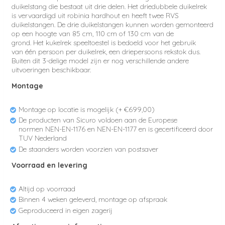
duikelstang die bestaat uit drie delen. Het driedubbele duikelrek
is vervaardigd uit robinia hardhout en heeft twee RVS
duikelstangen.
De drie duikelstangen kunnen worden gemonteerd
op een hoogte van 85 cm, 110 cm of 130 cm van de
grond.
Het kukelrek speeltoestel is bedoeld voor het gebruik
van één persoon per duikelrek, een driepersoons rekstok dus.
Buiten dit 3-delige model zijn er nog verschillende andere
uitvoeringen beschikbaar.
Montage
Montage op locatie is mogelijk (+ €699,00)
De producten van Sicuro voldoen aan de Europese
normen
NEN-EN-1176 en NEN-EN-1177 en
is gecertificeerd door
TUV Nederland
De staanders worden voorzien van postsaver
Voorraad en levering
Altijd op voorraad
Binnen 4 weken geleverd, montage op afspraak
Geproduceerd in eigen zagerij