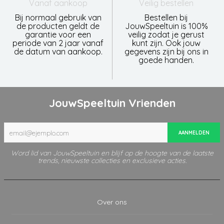
Vanaf aankoop
Veilig bestellen
Bij normaal gebruik van
Bestellen bij
de producten geldt de
JouwSpeeltuin is 100%
garantie voor een
veilig zodat je gerust
periode van 2 jaar vanaf
kunt zijn. Ook jouw
de datum van aankoop.
gegevens zijn bij ons in
goede handen.
JouwSpeeltuin Vrienden
AANMELDEN
Word lid van JouwSpeeltuin en blijf op de hoogte van de laatste
trends, nieuwste collecties en exclusieve acties.
Over ons