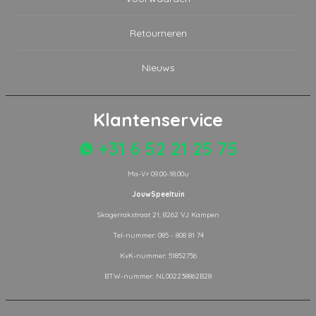
Retourneren
Nieuws
Klantenservice
+31 6 52 21 25 75
Ma-Vr 09.00-18.00u
JouwSpeeltuin
Skagerrakstraat 21, 8262 VJ Kampen
Tel-nummer: 085 - 808 81 74
KvK-nummer: 51852756
BTW-nummer: NL002238862B28