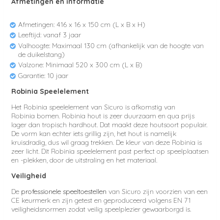
Afmetingen en informatie
Afmetingen:
416 x 16 x 150 cm
(L x B x H)
Leeftijd: vanaf 3 jaar
Valhoogte: Maximaal 130 cm (afhankelijk van de hoogte van
de duikelstang)
Valzone: Minimaal
520 x 300
cm (L x B)
Garantie: 10 jaar
Robinia Speelelement
Het Robinia speelelement van Sicuro is afkomstig van
Robinia bomen. Robinia hout is zeer duurzaam en qua prijs
lager dan tropisch hardhout. Dat maakt deze houtsoort populair.
De vorm kan echter iets grillig zijn, het hout is namelijk
kruisdradig, dus wil graag trekken. De kleur van deze Robinia is
zeer licht. Dit
Robinia speelelement past perfect op speelplaatsen
en -plekken, door de uitstraling en het materiaal.
Veiligheid
De
professionele speeltoestellen
van Sicuro zijn voorzien van een
CE keurmerk en zijn getest en geproduceerd volgens EN 71
veiligheidsnormen zodat veilig speelplezier gewaarborgd is.