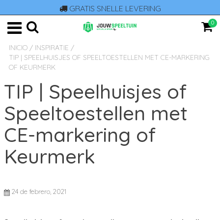
GRATIS SNELLE LEVERING
0
INICIO
/
INSPIRATIE
/
TIP | SPEELHUISJES OF SPEELTOESTELLEN MET CE-MARKERING
OF KEURMERK
TIP | Speelhuisjes of
Speeltoestellen met
CE-markering of
Keurmerk
24 de febrero, 2021