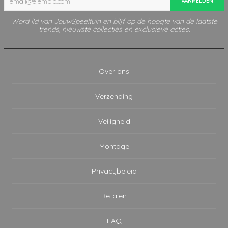
AANMELDEN
Word lid van JouwSpeeltuin en blijf op de hoogte van de laatste
trends, nieuwste collecties en exclusieve acties.
Over ons
Verzending
Veiligheid
Montage
Privacybeleid
Betalen
FAQ