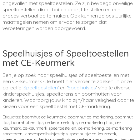
ongevallen met speeltoestellen. Ze zijn bevoegd onveilige
speeltoestellen direct buiten bedrijf te stellen en een
proces-verbaal op te maken. Ook kunnen ze bestuurlijke
maatregelen nemen om ervoor te zorgen dat
verbeteringen worden doorgevoerd.
Speelhuisjes of Speeltoestellen
met CE-Keurmerk
Ben je op zoek naar speelhuisjes of speeltoestellen met
een CE-keurmerk? Je hoeft niet verder te zoeken. In onze
collectie '
Speeltoestellen
' en '
Speelhuisjes
' vind je diverse
kinderspeelhuisjes, speeltorens en boomhutten voor
kinderen. Waarborg jouw kind zijn/haar veiligheid door te
kiezen voor een speeltoestel met CE-markering.
Etiquetas:
boomhut ce-keurmerk
,
boomhut ce-markering
,
boomhut
tips
,
boomhutten tips
,
ce keurmerk tips
,
ce markering tips
,
ce-
keurmerk
,
ce-keurmerk speeltoestellen
,
ce-markering
,
ce-markering
speeltoren
,
kinderspeelhuisjes tips
,
speelhuisje ce-keurmerk
,
speelhuisje ce-markering
,
speelhuisjes ce-keurmerk
,
speelhuisjes ce-