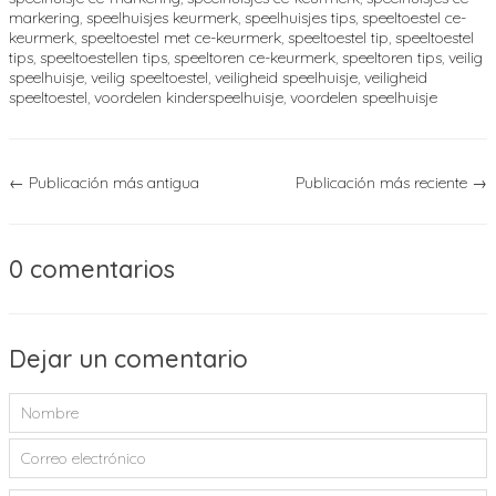
markering
,
speelhuisjes keurmerk
,
speelhuisjes tips
,
speeltoestel ce-
keurmerk
,
speeltoestel met ce-keurmerk
,
speeltoestel tip
,
speeltoestel
tips
,
speeltoestellen tips
,
speeltoren ce-keurmerk
,
speeltoren tips
,
veilig
speelhuisje
,
veilig speeltoestel
,
veiligheid speelhuisje
,
veiligheid
speeltoestel
,
voordelen kinderspeelhuisje
,
voordelen speelhuisje
←
Publicación más antigua
Publicación más reciente
→
0 comentarios
Dejar un comentario
Nombre
Correo
electrónico
Mensaje